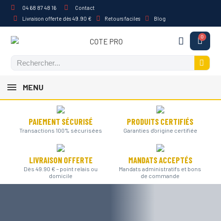
04 68 87 48 16
Contact
Livraison offerte dès 49.90 €
Retours faciles
Blog
MENU
PAIEMENT SÉCURISÉ
PRODUITS CERTIFIÉS
Transactions 100% sécurisées
Garanties d'origine certifiée
LIVRAISON OFFERTE
MANDATS ACCEPTÉS
Dès 49.90 € – point relais ou
Mandats administratifs et bons
domicile
de commande