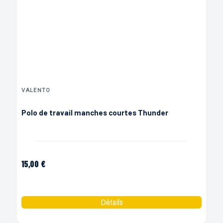
VALENTO
Polo de travail manches courtes Thunder
15,00 €
Noir Orange
Gris Jaune
Gris Rouge
Gris Bleu
Marine Jaune
Noir Gris
Gris Orange