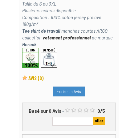
Taille du S au 3XL
Plusieurs coloris disponible
Composition : 100% coton jersey prélavé
190g/m²
Tee shirt de travail
manches courtes ARGO
collection
vetement professionnel
de marque
Herock
AVIS
(0)
Écrire un Avis
Basé sur
0
Avis
-
0
/
5