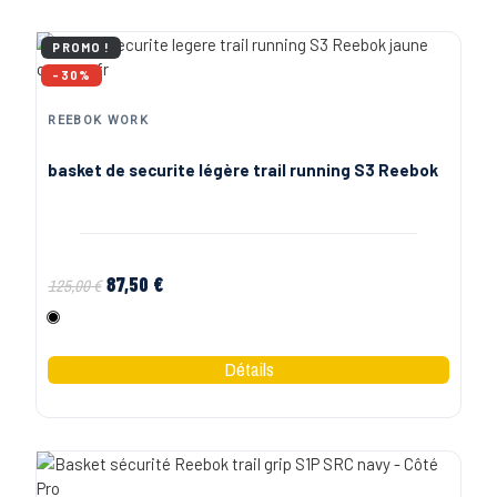
PROMO !
-30%
REEBOK WORK
basket de securite légère trail running S3 Reebok
87,50 €
125,00 €
Noir