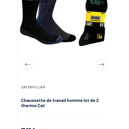
CATERPILLAR
CA
ant
Chaussette de travail homme lot de 2
Ch
thermo Cat
s3