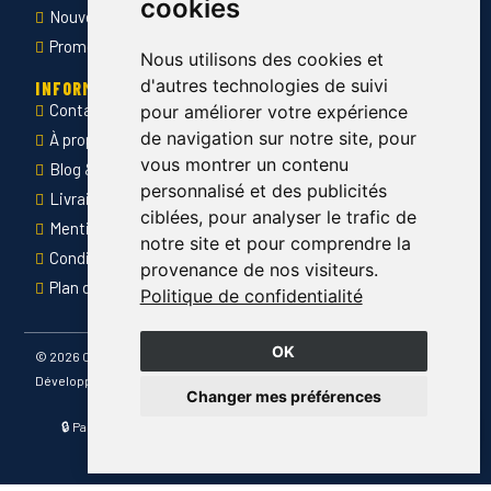
cookies
Nouveautés
Promotions
Nous utilisons des cookies et
d'autres technologies de suivi
INFORMATIONS
Contact
pour améliorer votre expérience
de navigation sur notre site, pour
À propos de Côté Pro
vous montrer un contenu
Blog & conseils
personnalisé et des publicités
Livraison & retour
ciblées, pour analyser le trafic de
Mentions légales
notre site et pour comprendre la
Conditions générales de ventes
provenance de nos visiteurs.
Plan du site
Politique de confidentialité
OK
©
2026 Côté Pro
Développé par
Changer mes préférences
🔒 Paiement sécurisé · 📦 Livraison France entière · ✅ Produits
certifiés CE