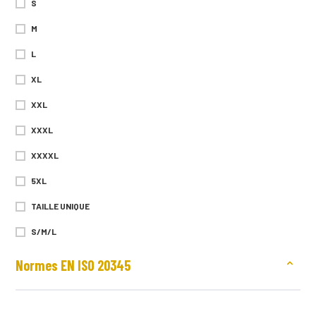
S
M
L
XL
XXL
XXXL
XXXXL
5XL
TAILLE UNIQUE
S/M/L
XL/XXL/XXXL
Normes EN ISO 20345
TAILLE 2 (S)
TAILLE 3 (M)