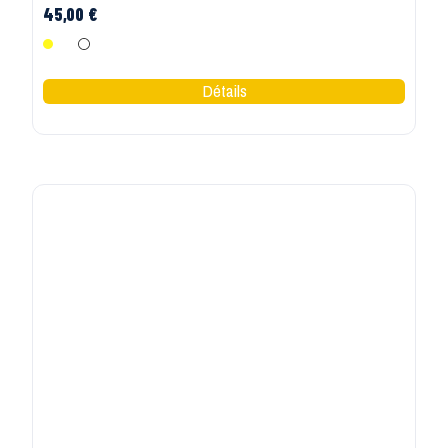
45,00 €
Jaune
Marine Jaune
Marine/Orange
DMD FRANCE
Pantalon de pluie haute visibilité jaune ou orange
sonomix DMD
45,00 €
Jaune Fluo
Orange Fluo