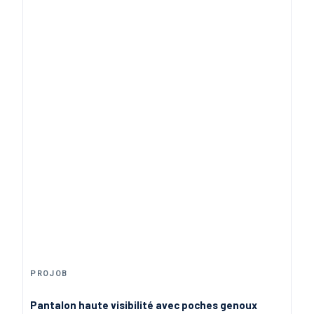
6532 Projob jaune
62,90 €
Jaune Fluo