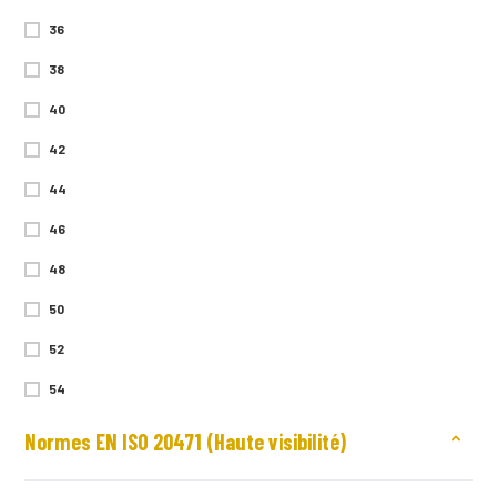
36
38
40
42
44
46
48
50
52
54
56
Normes EN ISO 20471 (Haute visibilité)
58