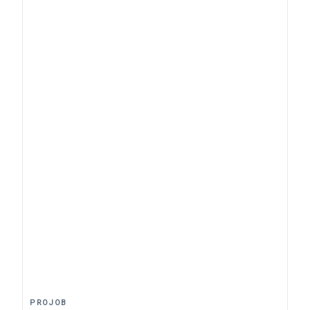
Pantalon haute visibilité avec poches genoux
6532 Projob orange
62,90 €
Orange Fluo