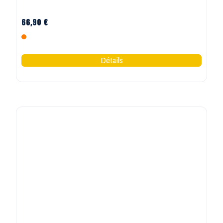
PROJOB
Pantalon haute visibilité poches flottantes 6531
Projob jaune
66,90 €