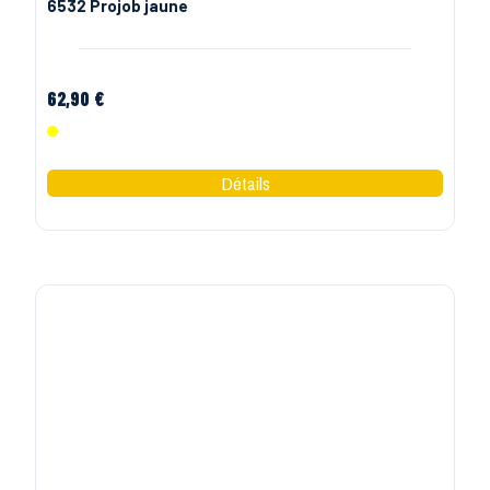
PROJOB
Pantalon haute visibilité poches flottantes 6531
Projob orange