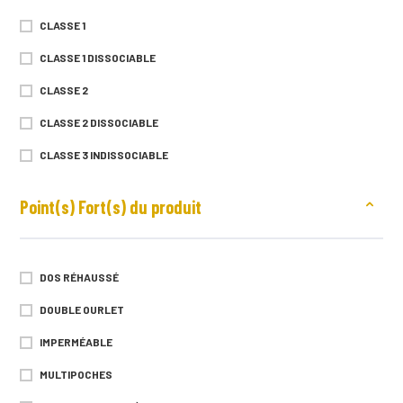
60
CLASSE 1
S
CLASSE 1 DISSOCIABLE
M
CLASSE 2
L
CLASSE 2 DISSOCIABLE
XL
CLASSE 3 INDISSOCIABLE
XXL
Point(s) Fort(s) du produit
XXXL
XXXXL
S (34/36)
DOS RÉHAUSSÉ
M (38/40)
DOUBLE OURLET
L (42/44)
IMPERMÉABLE
XL (46/48)
MULTIPOCHES
XXL (50/52)