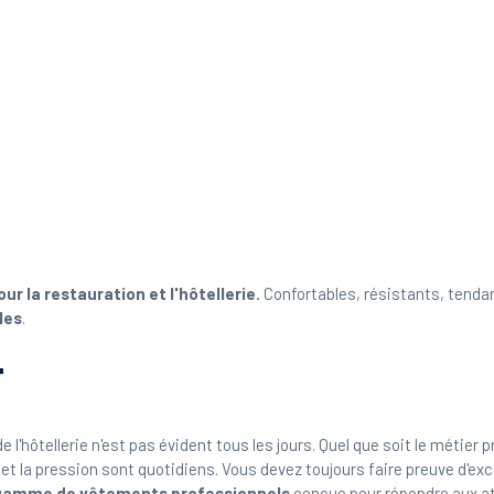
our la restauration et l'hôtellerie.
Confortables, résistants, tend
les
.
T
l'hôtellerie n'est pas évident tous les jours. Quel que soit le métier p
ss et la pression sont quotidiens. Vous devez toujours faire preuve d'exc
gamme de vêtements professionnels
conçue pour répondre aux at