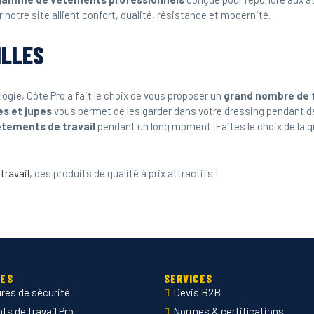
 notre site allient confort, qualité, résistance et modernité.
ILLES
logie, Côté Pro a fait le choix de vous proposer un
grand nombre de t
es et jupes
vous permet de les garder dans votre dressing pendant 
êtements de travail
pendant un long moment. Faites le choix de la q
travail
, des produits de qualité à prix attractifs !
IES
SERVICES
res de sécurité
Devis B2B
s de travail Pro
Normes & certifications