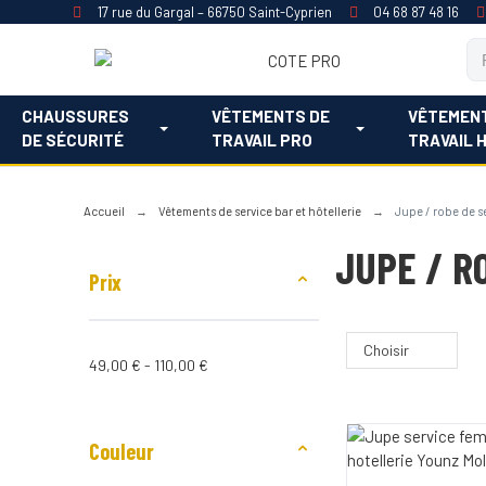
17 rue du Gargal – 66750 Saint-Cyprien
04 68 87 48 16
CHAUSSURES
VÊTEMENTS DE
VÊTEMEN
DE SÉCURITÉ
TRAVAIL PRO
TRAVAIL 
Accueil
Vêtements de service bar et hôtellerie
Jupe / robe de se
JUPE / R
Prix
Choisir
49,00 € - 110,00 €
Couleur