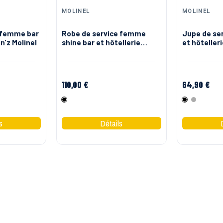
MOLINEL
MOLINEL
 femme bar
Robe de service femme
Jupe de se
n'z Molinel
shine bar et hôtellerie
et hôtelleri
Molinel
Molinel
110,00 €
64,90 €
Noir
Noir
Gris