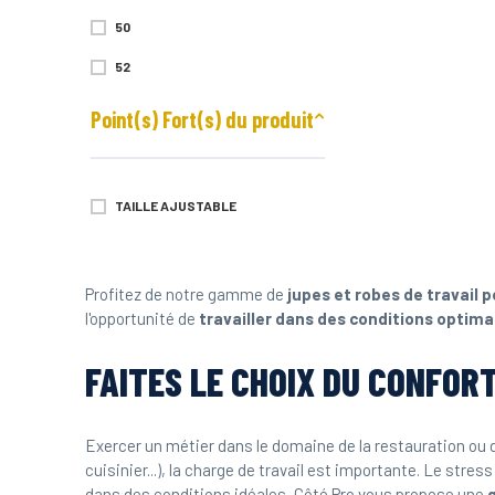
50
52
54
Point(s) Fort(s) du produit
56
TAILLE AJUSTABLE
Profitez de notre gamme de
jupes et robes de travail p
l'opportunité de
travailler dans des conditions optima
FAITES LE CHOIX DU CONFOR
Exercer un métier dans le domaine de la restauration ou de 
cuisinier...), la charge de travail est importante. Le stre
dans des conditions idéales, Côté Pro vous propose une