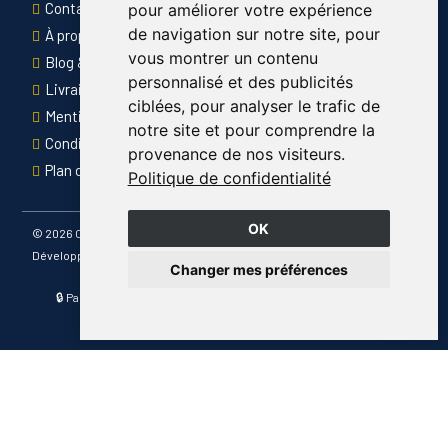
Contact
pour améliorer votre expérience
de navigation sur notre site, pour
À propos de Côté Pro
vous montrer un contenu
Blog & conseils
personnalisé et des publicités
Livraison & retour
ciblées, pour analyser le trafic de
Mentions légales
notre site et pour comprendre la
Conditions générales de ventes
provenance de nos visiteurs.
Plan du site
Politique de confidentialité
OK
©
2026 Côté Pro
Développé par
Changer mes préférences
🔒 Paiement sécurisé · 📦 Livraison France entière · ✅ Produits
certifiés CE