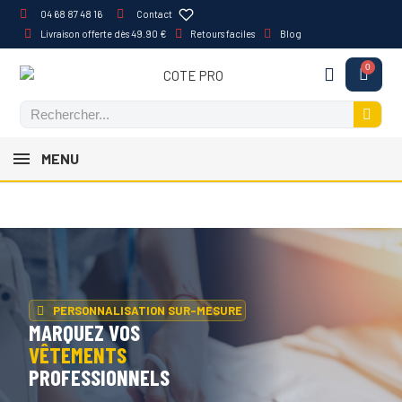
04 68 87 48 16
Contact
Livraison offerte dès 49.90 €
Retours faciles
Blog
MENU
PERSONNALISATION SUR-MESURE
MARQUEZ VOS
VÊTEMENTS
PROFESSIONNELS