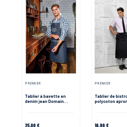
PREMIER
PREMIER
Tablier à bavette en
Tablier de bistr
denim jean Domain
polycoton apro
Premier
premium
25,00 €
16,90 €