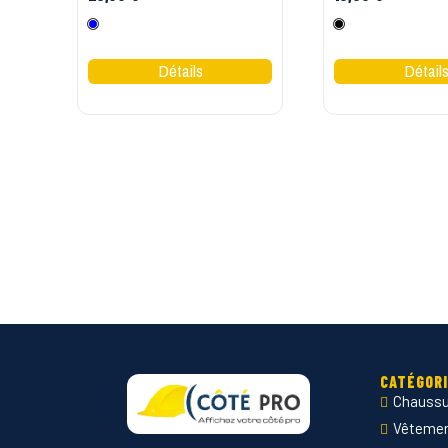
Bleu
Noir
CATÉGOR
Chaussu
Vêtement