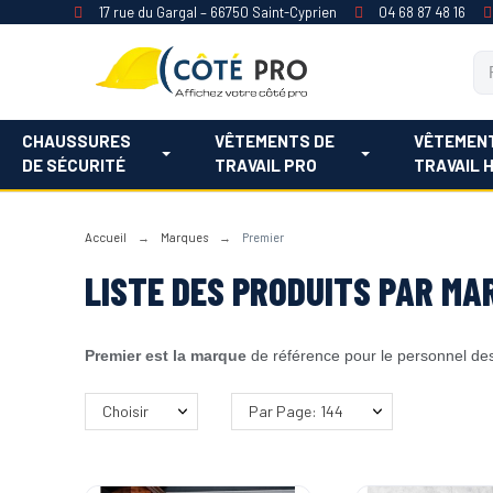
17 rue du Gargal – 66750 Saint-Cyprien
04 68 87 48 16
CHAUSSURES
VÊTEMENTS DE
VÊTEMEN
DE SÉCURITÉ
TRAVAIL PRO
TRAVAIL 
Accueil
Marques
Premier
LISTE DES PRODUITS PAR MA
Premier est la marque
de référence pour le personnel des p
Choisir
Par Page: 144