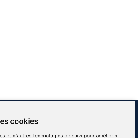
INFORMATIONS
des cookies
Contact
À propos de Côté Pro
es et d'autres technologies de suivi pour améliorer