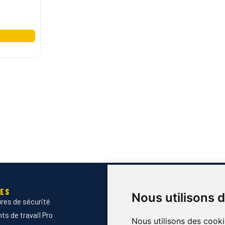
IES
SERVICES
Nous utilisons 
res de sécurité
Devis B2B
s de travail Pro
Normes & certifications
Nous utilisons des cooki