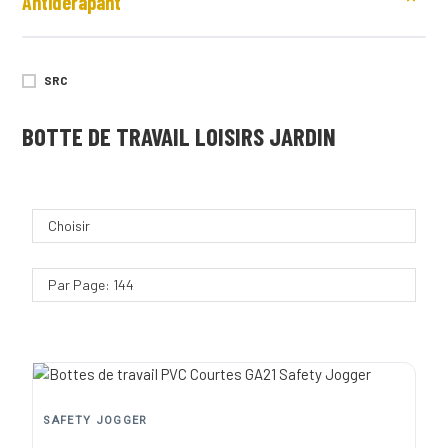
Antidérapant
48
39/40
SRC
41/42
BOTTE DE TRAVAIL LOISIRS JARDIN
43/44
45/46
Choisir
Par Page: 144
SAFETY JOGGER