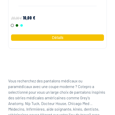
10,00 €
20,00 €
Blanc
Vert
Bleu ciel
Vous recherchez des pantalons médicaux ou
paramédicaux avec une coupe moderne ? Cotepro a
selectionné pour vous un large choix de pantalons inspirés
des séries médicales américaines comme Grey's
Anatomy, Nip Tuck, Docteur House, Chicago Med ...
Médecins, Infirmières, aide soignante, kinés, dentiste,
vétérinaires soyez élégant sur votre lieu de travail avec