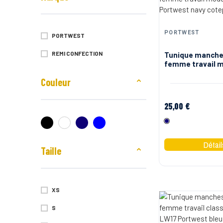
PORTWEST
PORTWEST
REMI CONFECTION
Tunique manche
femme travail 
LW13 Portwest
Couleur
25,00 €
Marine
Taille
XS
S