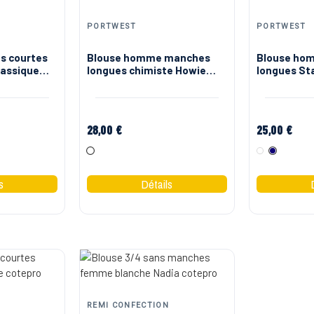
PORTWEST
PORTWEST
s courtes
Blouse homme manches
Blouse ho
lassique
longues chimiste Howie
longues St
rtwest
Portwest
polycoton 
28,00 €
25,00 €
Blanc
Blanc
Marine
REMI CONFECTION