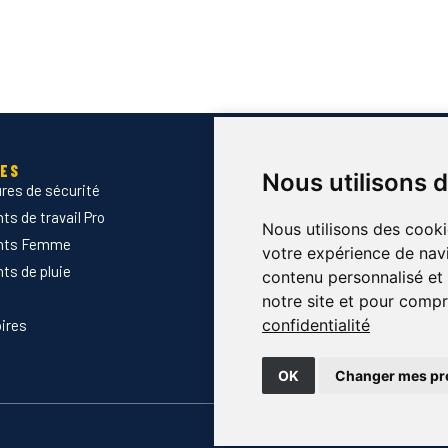
IES
SERVICES
Nous utilisons 
res de sécurité
Devis B2B
s de travail Pro
Normes & certifications
Nous utilisons des cooki
nts Femme
Guide des tailles
votre expérience de navi
ts de pluie
Marquage des vêtements prof
contenu personnalisé et d
Envoyer Mandats administrati
notre site et pour compr
confidentialité
ires
Nouveautés
Promotions
OK
Changer mes pr
🔒 Pa