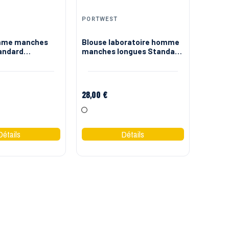
PORTWEST
mme manches
Blouse laboratoire homme
andard
manches longues Standard
Portwest
Portwest
28,00 €
Blanc