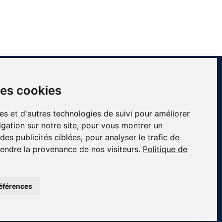
INFORMATIONS
des cookies
Contact
À propos de Côté Pro
es et d'autres technologies de suivi pour améliorer
Blog & conseils
gation sur notre site, pour vous montrer un
essionnels
Livraison & retour
es publicités ciblées, pour analyser le trafic de
fs
Mentions légales
endre la provenance de nos visiteurs.
Politique de
Conditions générales de ventes
Plan du site
éférences
iement sécurisé · 📦 Livraison France entière · ✅ Produits certifiés CE