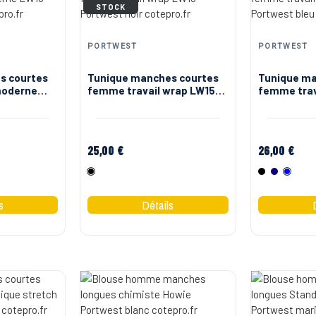
STOCK
PORTWEST
PORTWEST
s courtes
Tunique manches courtes
Tunique ma
moderne
femme travail wrap LW15
femme trav
Portwest
LW20 Port
25,00 €
26,00 €
Noir
Noir
Marine
Bleu