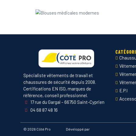
CATÉGOR
Chaussu
Vêtement
Vêteme
Spécialiste vêtements de travail et
chaussures de sécurité depuis 2008.
Vêtemen
Certifications EN ISO, marques de
E.P.I
référence, conseil professionnel.
Accesso
17 rue du Gargal – 66750 Saint-Cyprien
04 68 87 48 16
©
2026 Côté Pro
Développé par