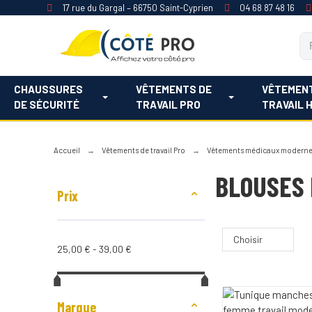
17 rue du Gargal – 66750 Saint-Cyprien
04 68 87 48 16
CHAUSSURES
VÊTEMENTS DE
VÊTEMEN
DE SÉCURITÉ
TRAVAIL PRO
TRAVAIL 
Accueil
Vêtements de travail Pro
Vêtements médicaux modern
BLOUSES
Prix
Choisir
25,00 € - 39,00 €
Marque