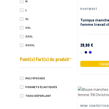
M
PORTWEST
L
XL
Tunique manche
femme travail c
XXL
stretch LW17 Po
XXXL
29,90 €
XXXXL
Blanc
Marine
Bleu
Point(s) Fort(s) du produit
MULTIPOCHES
POIGNETS ÉLASTIQUÉS
TISSU DÉPERLANT
REMI CONFECTION