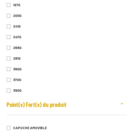
2XEXTRA LARGE (TAILLE 5)
197G
3XEXTRA LARGE (TAILLE 6)
200G
241G
247G
268G
281G
360G
370G
380G
400G
Point(s) Fort(s) du produit
435G
448G
CAPUCHE AMOVIBLE
450G