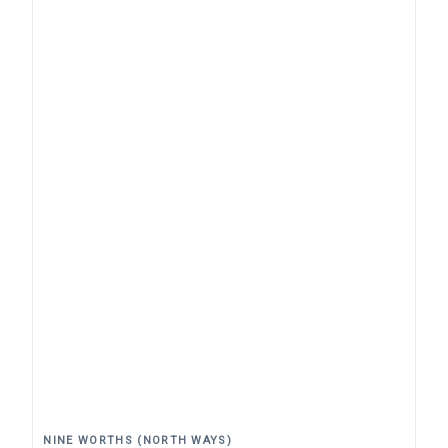
Chaussure de sécurité Femme Perec S1P SRC Nine
Worths
44,73 €
63,90 €
Noir
Marine