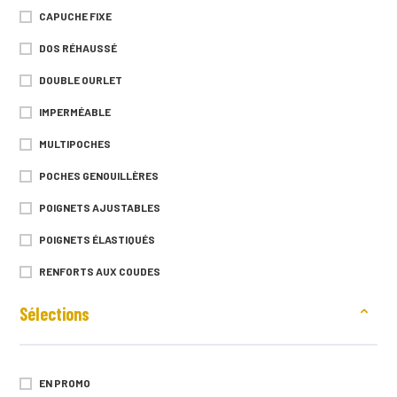
CAPUCHE FIXE
450G
DOS RÉHAUSSÉ
451G
DOUBLE OURLET
460G
IMPERMÉABLE
470G
MULTIPOCHES
488G
POCHES GENOUILLÈRES
490G
POIGNETS AJUSTABLES
500G
POIGNETS ÉLASTIQUÉS
518G
RENFORTS AUX COUDES
530G
RENFORTS GENOUX
Sélections
544G
RENFORTS OXFORD 600D
545G
TAILLE AJUSTABLE
551G
EN PROMO