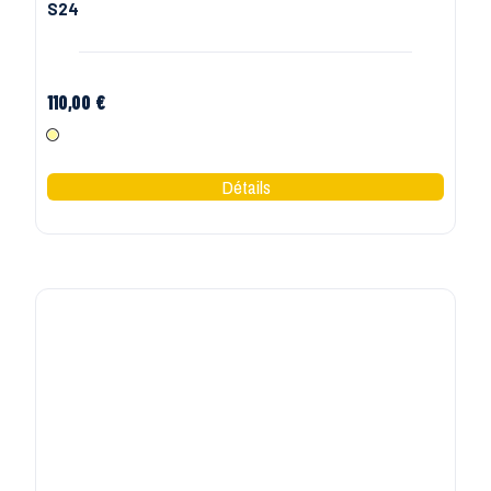
S24
Botte de sécurité S3 WR Heracles S24