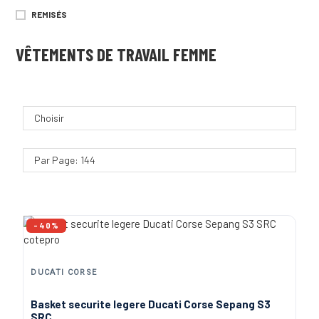
TAILLE ÉLASTIQUÉE
551G
REMISÉS
TISSU DÉPERLANT
575G
VÊTEMENTS DE TRAVAIL FEMME
TISSU EXTENSIBLE
578G
TRIPLES SURPIQÛRES
578G
600G
Choisir
601G
Par Page: 144
615G
769G
790G
-40%
DUCATI CORSE
Basket securite legere Ducati Corse Sepang S3
SRC