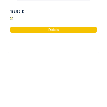
S24
Basket de sécurité légère Hornet mixte s3 src esd
S24
125,00 €