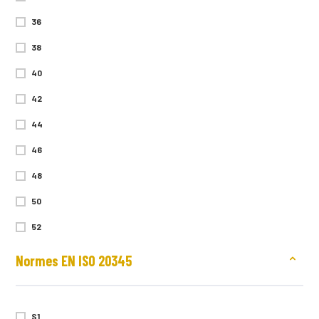
47
36
48
38
49
40
35/36
42
37/38
44
39/40
46
41/42
48
43/44
50
45/46
52
46/48
54
Normes EN ISO 20345
56
58
S1