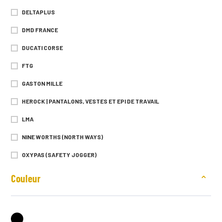
DELTAPLUS
DMD FRANCE
DUCATI CORSE
FTG
GASTON MILLE
HEROCK | PANTALONS, VESTES ET EPI DE TRAVAIL
LMA
NINE WORTHS (NORTH WAYS)
OXYPAS (SAFETY JOGGER)
PORTWEST
Couleur
PRINTER ACTIVE WEAR
PROJOB