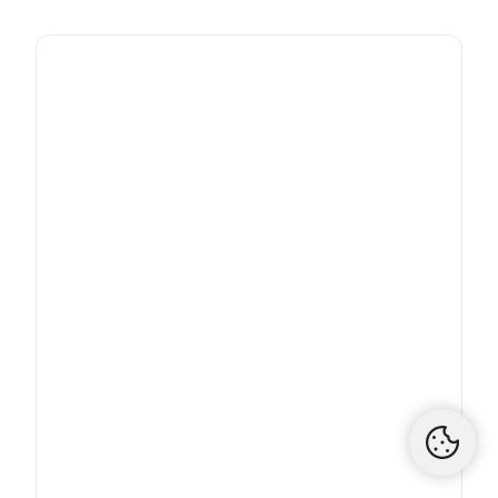
NINE WORTHS (NORTH WAYS)
Bermuda de travail femme Bendigo stretch Nine
Worths
46,90 €
Noir
Kaki
-30%