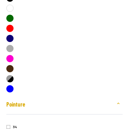
PUMA
REEBOK WORK
REMI CONFECTION
RICA LEWIS PRO
S24
SAFETY JOGGER
SHEROCK
U-POWER
VALENTO
Pointure
34