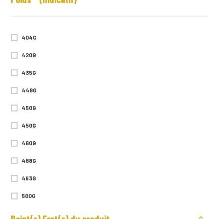
TAILLE 2 (MÉDIUM)
TAILLE 3 (LARGE)
404G
EXTRA LARGE (TAILLE 4)
420G
435G
448G
450G
450G
460G
488G
493G
500G
510G
Point(s) Fort(s) du produit