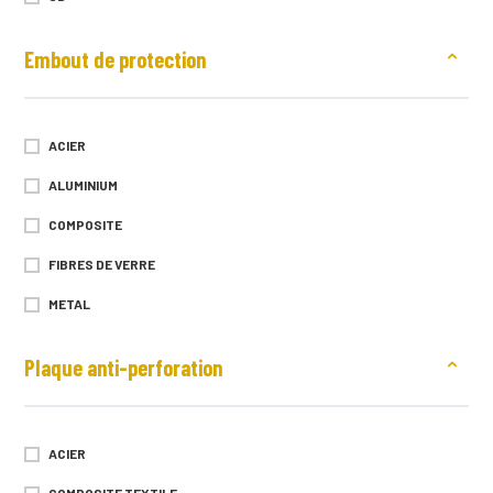
L
Embout de protection
XL
XXL
XXXL
ACIER
XXXXL
ALUMINIUM
5XL
COMPOSITE
TAILLE UNIQUE
FIBRES DE VERRE
8 (M)
METAL
9 (L)
Plaque anti-perforation
10 (XL)
TAILLE 2
TAILLE 3
ACIER
TAILLE 4
COMPOSITE TEXTILE