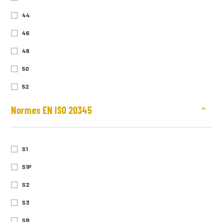
44
46
48
50
52
54
Normes EN ISO 20345
56
58
S1
60
S1P
XS
S2
S
S3
M
SB