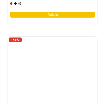
SHEROCK
Tee shirt de travail femme Epona Sherock
7,77 €
12,95 €
Noir
Blanc
Marine