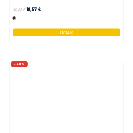
SHEROCK
Sweat de travail femme Aurora Sherock
13,77 €
22,95 €
Rouge
Marine
Gris