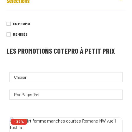
Sélections
563G
RENFORTS GENOUX
585G
RENFORTS OXFORD 600D
590G
EN PROMO
RENFORTS ÉPAULES
658G
REMISÉS
TAILLE AJUSTABLE
LES PROMOTIONS COTEPRO À PETIT PRIX
TAILLE ÉLASTIQUÉE
TISSU DÉPERLANT
TRIPLES SURPIQÛRES
Choisir
Par Page: 144
-30%