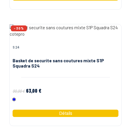
-30%
S24
Basket de securite sans coutures mixte S1P
Squadra S24
63,00 €
90,00 €
Bleu