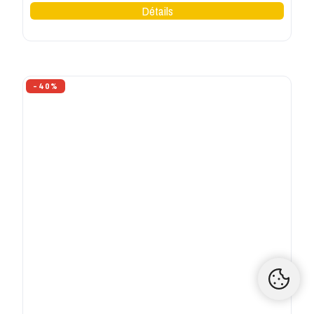
HEROCK | PANTALONS, VESTES ET EPI DE TRAVAIL
Polo de travail manches courtes résistant Levi
Herock
16,17 €
26,95 €
Noir