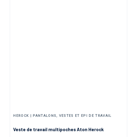
31,74 €
52,90 €
Noir
Marine
Gris Noir
-40%