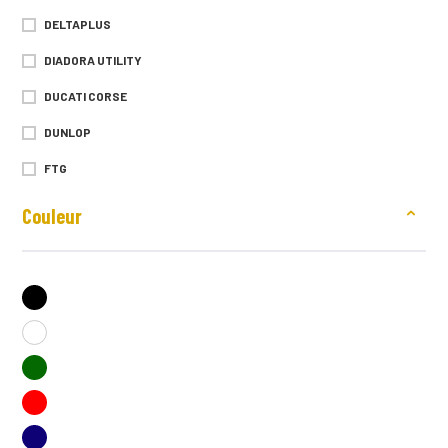
DELTAPLUS
DIADORA UTILITY
DUCATI CORSE
DUNLOP
FTG
GASTON MILLE
Couleur
HEROCK | PANTALONS, VESTES ET EPI DE TRAVAIL
LMA
MAPA
MOLINEL
NINE WORTHS (NORTH WAYS)
PRINTER ACTIVE WEAR