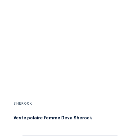
18,57 €
30,95 €
Brun
-40%