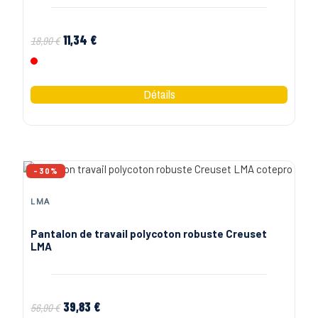
11,34 €
18,90 €
Rouge
-30%
LMA
Pantalon de travail polycoton robuste Creuset
LMA
39,83 €
56,90 €