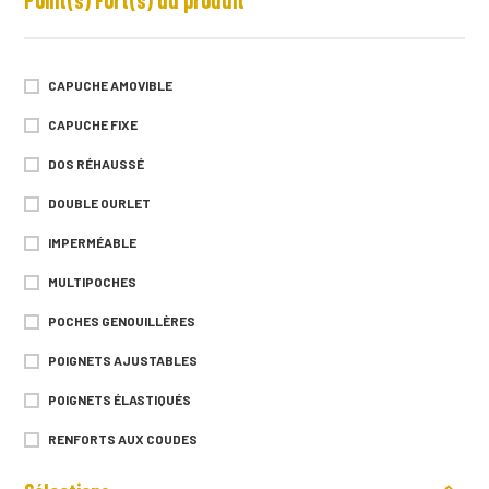
511G
520G
CAPUCHE AMOVIBLE
520G
CAPUCHE FIXE
524G
DOS RÉHAUSSÉ
526G
DOUBLE OURLET
530G
IMPERMÉABLE
535G
MULTIPOCHES
544G
POCHES GENOUILLÈRES
551G
POIGNETS AJUSTABLES
551G
POIGNETS ÉLASTIQUÉS
552G
RENFORTS AUX COUDES
559G
RENFORTS EN CORDURA