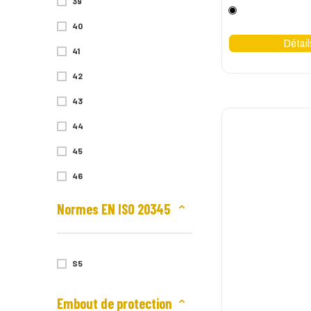
39
Noir
40
41
42
43
44
45
46
47
Normes EN ISO 20345
48
S5
Embout de protection