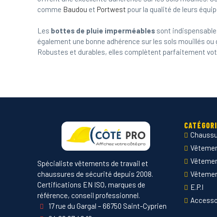
comme
Baudou
et
Portwest
pour la qualité de leurs équ
Les
bottes de pluie imperméables
sont indispensables
également une bonne adhérence sur les sols mouillés ou 
Robustes et durables, elles complètent parfaitement v
CATÉGOR
Chaussu
Vêtement
Vêteme
Spécialiste vêtements de travail et
chaussures de sécurité depuis 2008.
Vêtemen
Certifications EN ISO, marques de
E.P.I
référence, conseil professionnel.
Accesso
17 rue du Gargal – 66750 Saint-Cyprien