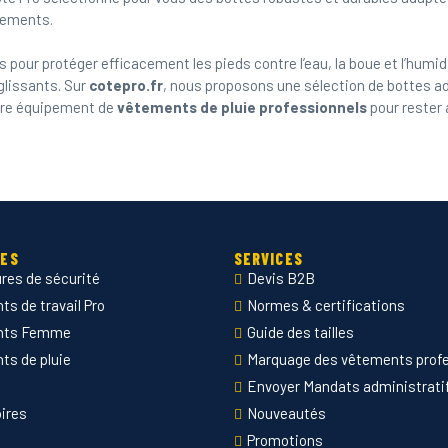
ipements.
 pour protéger efficacement les pieds contre l’eau, la boue et l’humid
glissants. Sur
cotepro.fr
, nous proposons une sélection de bottes ad
otre équipement de
vêtements de pluie professionnels
pour rester 
IES
SERVICES
res de sécurité
Devis B2B
s de travail Pro
Normes & certifications
nts Femme
Guide des tailles
ts de pluie
Marquage des vêtements prof
Envoyer Mandats administrati
ires
Nouveautés
Promotions