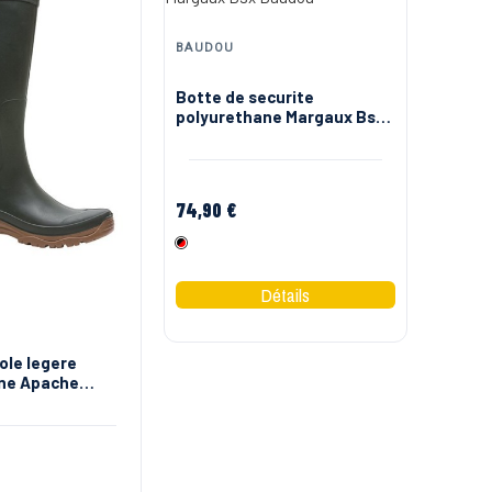
BAUDOU
Botte de securite
polyurethane Margaux Bsx
Baudou
74,90 €
Noir Rouge
ole legere
ne Apache