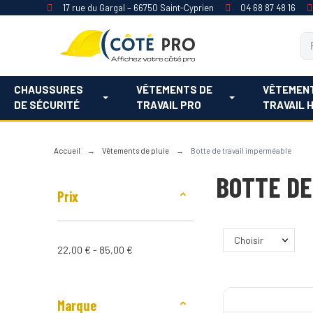
17 rue du Gargal – 66750 Saint-Cyprien
04 68 87 48 16
CHAUSSURES
VÊTEMENTS DE
VÊTEMEN
DE SÉCURITÉ
TRAVAIL PRO
TRAVAIL 
Accueil
Vêtements de pluie
Botte de travail imperméable
BOTTE DE
Prix
Choisir
22,00 € - 85,00 €
Marque