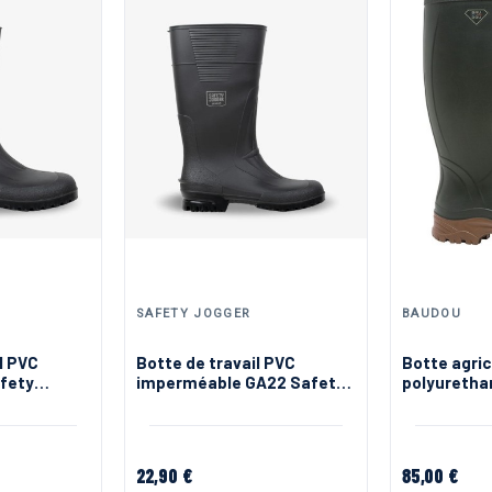
SAFETY JOGGER
BAUDOU
l PVC
Botte de travail PVC
Botte agric
fety
imperméable GA22 Safety
polyuretha
Jogger
Baudou
22,90 €
85,00 €