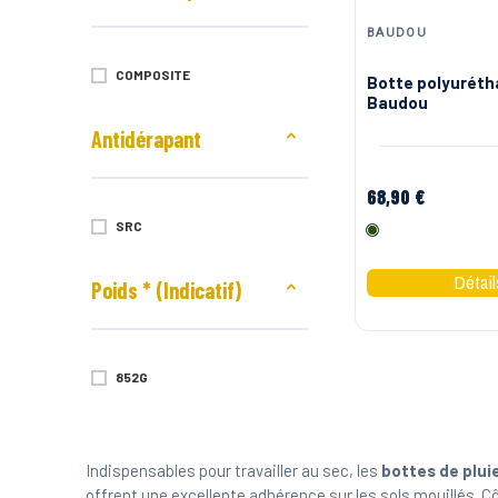
BAUDOU
COMPOSITE
Botte polyurétha
Baudou
Antidérapant
68,90 €
SRC
Olive
Poids * (Indicatif)
852G
Indispensables pour travailler au sec, les
bottes de plu
offrent une excellente adhérence sur les sols mouillés.