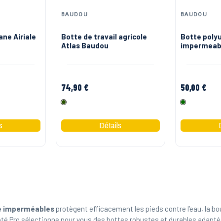
BAUDOU
BAUDOU
ne Airiale
Botte de travail agricole
Botte poly
Atlas Baudou
impermeabl
Baudou
74,90 €
50,00 €
Olive
Vert
ie imperméables
protègent efficacement les pieds contre l’eau, la bou
 Côté Pro sélectionne pour vous des bottes robustes et durables adap