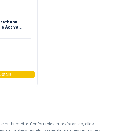
urethane
e Activa
e et l’humidité. Confortables et résistantes, elles
tées aux professionnels, issues de marques reconnues