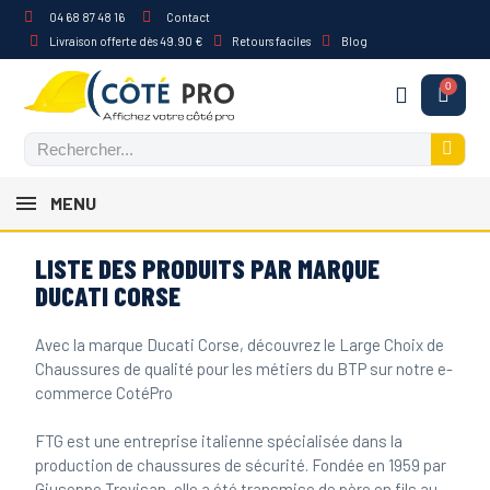
04 68 87 48 16
Contact
Livraison offerte dès 49.90 €
Retours faciles
Blog
MENU
LISTE DES PRODUITS PAR MARQUE
DUCATI CORSE
Avec la marque Ducati Corse, découvrez le Large Choix de
Chaussures de qualité pour les métiers du BTP sur notre e-
commerce CotéPro
FTG est une entreprise italienne spécialisée dans la
production de chaussures de sécurité. Fondée en 1959 par
Giuseppe Trevisan, elle a été transmise de père en fils au