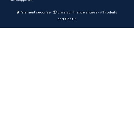
🔒 Paiement sécurisé · 📦 Livraison France entière · ✅ Produits
certifiés CE