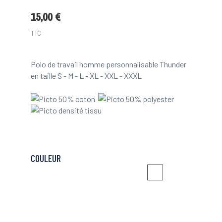
15,00 €
TTC
Polo de travail homme personnalisable Thunder
en taille S - M - L - XL - XXL - XXXL
COULEUR
Noir
Gris
Gris
Gris
Marine
Noir
Orange
Jaune
Rouge
Bleu
Jaune
Gris
Gris
Orange