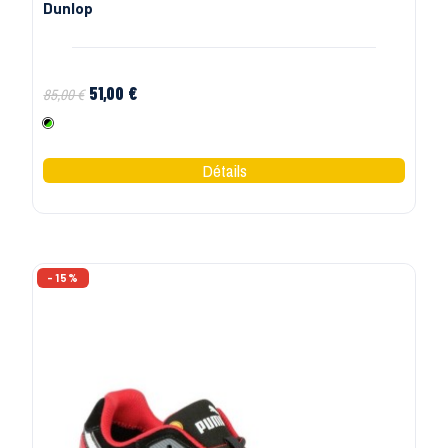
Dunlop
51,00 €
85,00 €
Noir Vert
-15%