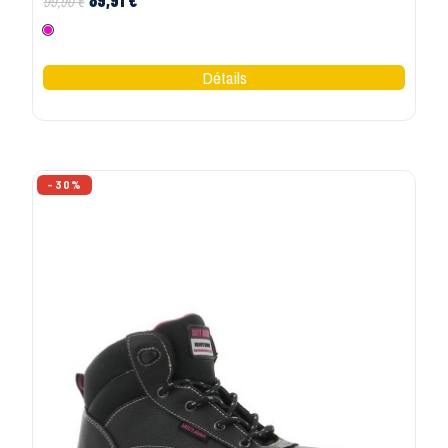
89,91 €
99,90 €
Rose
-30%