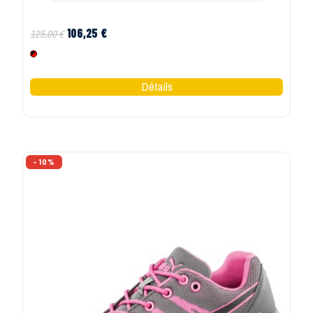
106,25 €
125,00 €
Noir Rouge
-10%