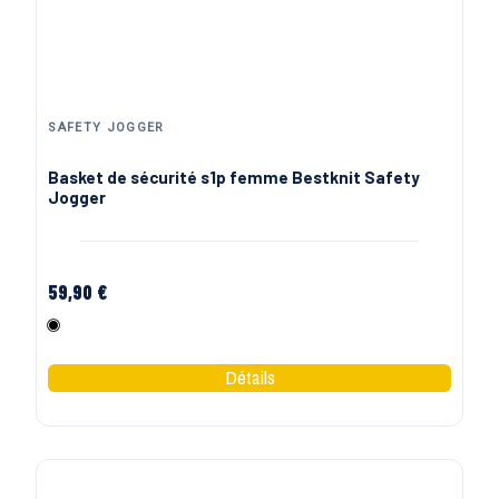
SAFETY JOGGER
Basket de sécurité s1p femme Bestknit Safety
Jogger
59,90 €
Noir