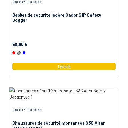
SAFETY JOGGER
Basket de securite légère Cador S1P Safety
Jogger
59,90 €
Rouge
Gris
Bleu
SAFETY JOGGER
Chaussures de sécurité montantes S3S Altar