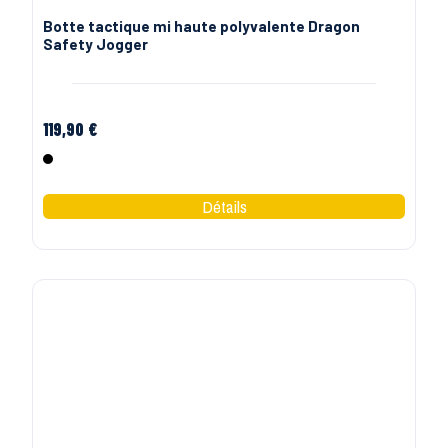
Botte tactique mi haute polyvalente Dragon
Safety Jogger
119,90 €
Noir