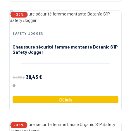
-30%
SAFETY JOGGER
Chaussure sécurité femme montante Botanic S1P
Safety Jogger
38,43 €
54,90 €
Gris
-30%