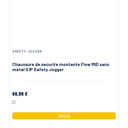
SAFETY JOGGER
Chaussure de securite montante Flow MID sans
métal S1P Safety Jogger
66,90 €
Gris Bleu