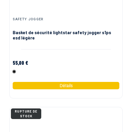
SAFETY JOGGER
Basket de sécurité lightstar safety jogger s1ps
esd légère
55,00 €
Noir
RUPTURE DE
STOCK