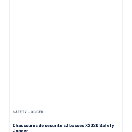
SAFETY JOGGER
Chaussures de sécurité s3 basses X2020 Safety
Jogger