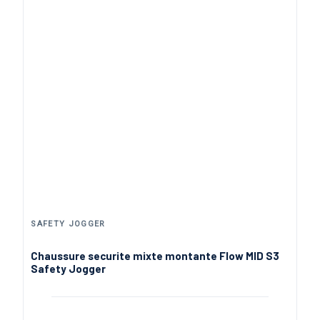
SAFETY JOGGER
Chaussure securite mixte montante Flow MID S3
Safety Jogger