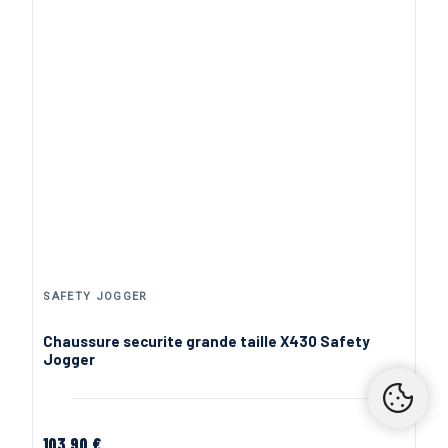
SAFETY JOGGER
Chaussure securite grande taille X430 Safety
Jogger
103,90 €