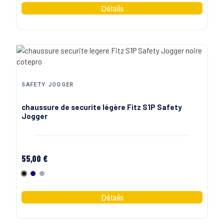
SAFETY JOGGER
chaussure de securite légère Fitz S1P Safety
Jogger
55,00 €
Noir
Marine
Gris