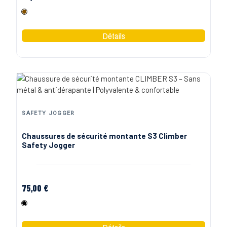
Marron
SAFETY JOGGER
Chaussures de sécurité montante S3 Climber
Safety Jogger
75,00 €
Noir