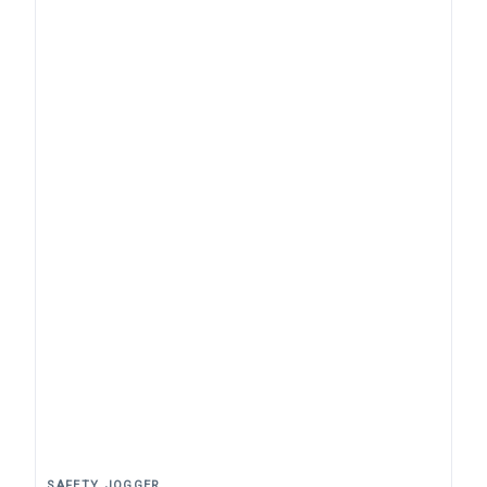
SAFETY JOGGER