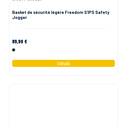
Basket de sécurité légère Freedom S1PS Safety
Jogger
89,90 €
Noir