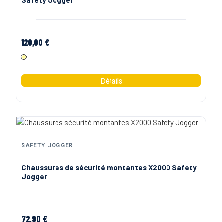
Safety Jogger
120,00 €
Beige
SAFETY JOGGER
Chaussures de sécurité montantes X2000 Safety
Jogger
72,90 €