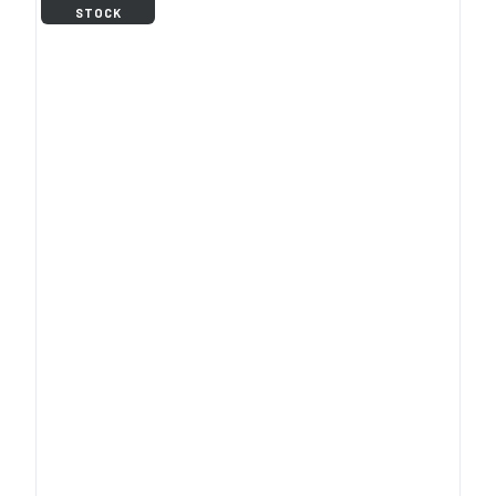
STOCK