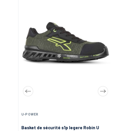
U-POWER
PO
S1P
Basket de sécurité s1p legere Robin U
Ba