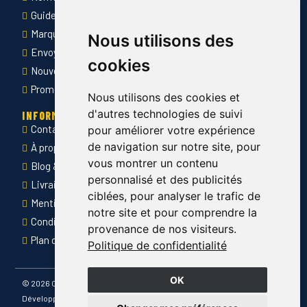
Guide des tailles
Marquage des vêtements professionnels
Nous utilisons des
Envoyer Mandats administratifs
cookies
Nouveautés
Promotions
Nous utilisons des cookies et
d'autres technologies de suivi
INFORMATIONS
Contact
pour améliorer votre expérience
de navigation sur notre site, pour
À propos de Côté Pro
vous montrer un contenu
Blog & conseils
personnalisé et des publicités
Livraison & retour
ciblées, pour analyser le trafic de
Mentions légales
notre site et pour comprendre la
Conditions générales de ventes
provenance de nos visiteurs.
Plan du site
Politique de confidentialité
OK
©
2026 Côté Pro
Développé par