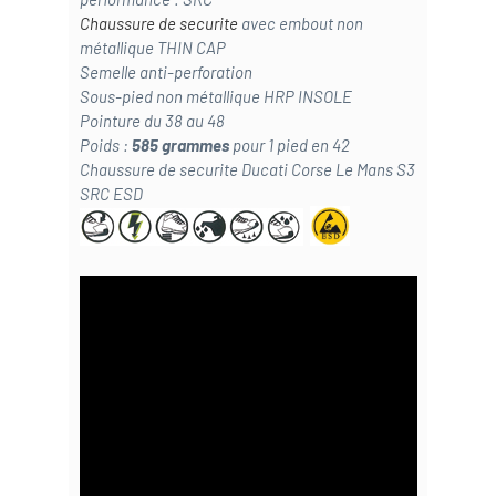
Chaussure de securite
avec embout non
métallique THIN CAP
Semelle anti-perforation
Sous-pied non métallique HRP INSOLE
Pointure du 38 au 48
Poids :
585 grammes
pour 1 pied en 42
Chaussure de securite Ducati Corse Le Mans S3
SRC ESD