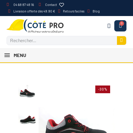
04 68 87 48 16
Contact
Livraison offerte dès 49.90 €
Retours faciles
Blog
MENU
-30%