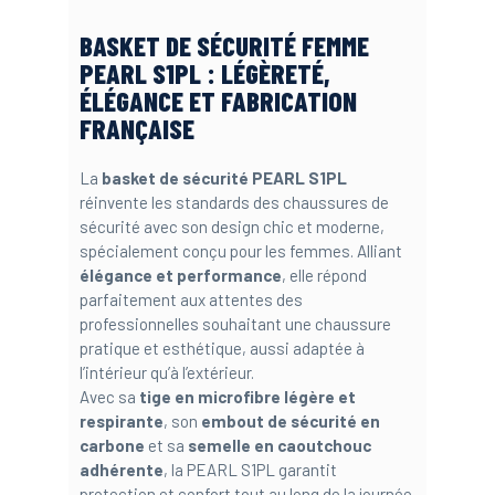
BASKET DE SÉCURITÉ FEMME
PEARL S1PL : LÉGÈRETÉ,
ÉLÉGANCE ET FABRICATION
FRANÇAISE
La
basket de sécurité PEARL S1PL
réinvente les standards des chaussures de
sécurité avec son design chic et moderne,
spécialement conçu pour les femmes. Alliant
élégance et performance
, elle répond
parfaitement aux attentes des
professionnelles souhaitant une chaussure
pratique et esthétique, aussi adaptée à
l’intérieur qu’à l’extérieur.
Avec sa
tige en microfibre légère et
respirante
, son
embout de sécurité en
carbone
et sa
semelle en caoutchouc
adhérente
, la PEARL S1PL garantit
protection et confort tout au long de la journée.