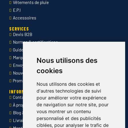
Vêtements de pluie
E.P.I
Accessoires
SERVICES
Devis B2B
Normes & certifications
Guide des tailles
Marquage des vêtements professionnels
Nous utilisons des
Envoyer Mandats administratifs
cookies
Nouveautés
Promotions
Nous utilisons des cookies et
d'autres technologies de suivi
INFORMATIONS
Contact
pour améliorer votre expérience
de navigation sur notre site, pour
À propos de Côté Pro
vous montrer un contenu
Blog & conseils
personnalisé et des publicités
Livraison & retour
ciblées, pour analyser le trafic de
Mentions légales