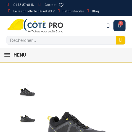
04 68 87 48 16
Contact
Livraison offerte dès 49.90 €
Retours faciles
Blog
MENU