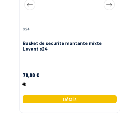
S24
S2
or
Basket de securite montante mixte
Ch
Levant s24
TE
79,90 €
13
Noir
M