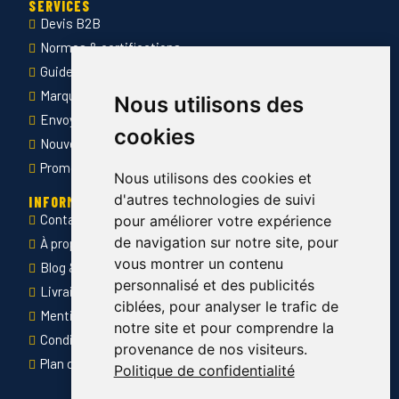
SERVICES
Devis B2B
Normes & certifications
Guide des tailles
Marquage des vêtements professionnels
Nous utilisons des
Envoyer Mandats administratifs
cookies
Nouveautés
Promotions
Nous utilisons des cookies et
d'autres technologies de suivi
INFORMATIONS
Contact
pour améliorer votre expérience
de navigation sur notre site, pour
À propos de Côté Pro
vous montrer un contenu
Blog & conseils
personnalisé et des publicités
Livraison & retour
ciblées, pour analyser le trafic de
Mentions légales
notre site et pour comprendre la
Conditions générales de ventes
provenance de nos visiteurs.
Plan du site
Politique de confidentialité