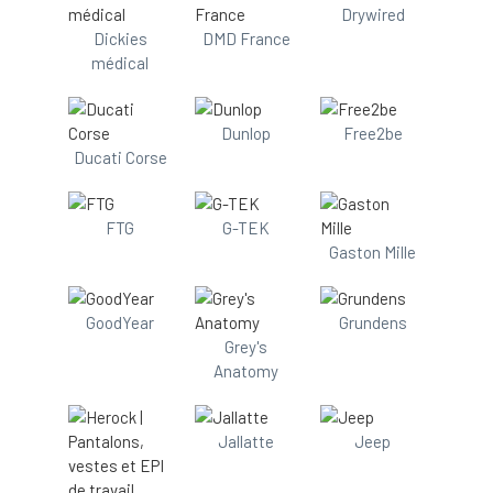
Drywired
Dickies
DMD France
médical
Dunlop
Free2be
Ducati Corse
FTG
G-TEK
Gaston Mille
GoodYear
Grundens
Grey's
Anatomy
Jallatte
Jeep