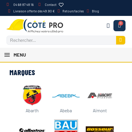
04 68 87 48 16
Contact
Livraison offerte dès 49.90 €
Retours faciles
Blog
MENU
MARQUES
Abarth
Abeba
Aimont