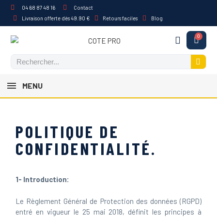
04 68 87 48 16
Contact
Livraison offerte dès 49.90 €
Retours faciles
Blog
MENU
POLITIQUE DE
CONFIDENTIALITÉ.
1- Introduction:
Le Règlement Général de Protection des données (RGPD)
entré en vigueur le 25 mai 2018, définit les principes à