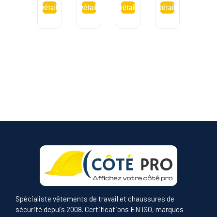
Jogg
Noir
M
Spécialiste vêtements de travail et chaussures de
sécurité depuis 2008. Certifications EN ISO, marques