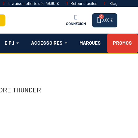
Livraison offerte dès 49.90 €
Retours faciles
Blog
0,00 €
CONNEXION
E.P.I
ACCESSOIRES
MARQUES
PROMOS
LORE THUNDER