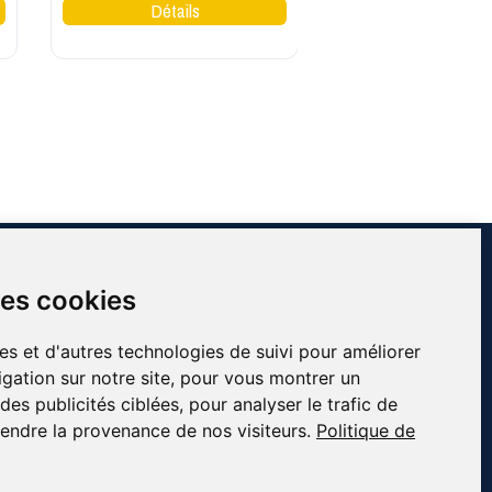
INFORMATIONS
des cookies
Contact
À propos de Côté Pro
es et d'autres technologies de suivi pour améliorer
Blog & conseils
gation sur notre site, pour vous montrer un
essionnels
Livraison & retour
es publicités ciblées, pour analyser le trafic de
fs
Mentions légales
endre la provenance de nos visiteurs.
Politique de
Conditions générales de ventes
Plan du site