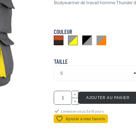
Bodywarmer de travail homme Thunder du
COULEUR
Noir
Noir
Gris
Gris
Orange
Gris
Orange
Jaune
TAILLE
AJOUTER AU PANIER
Livraison sous 3 à 10 jours
Ajouter à mes favoris