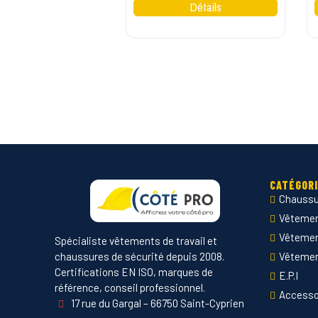
CATÉGOR
Chaussu
Vêtement
Vêteme
Spécialiste vêtements de travail et
chaussures de sécurité depuis 2008.
Vêtemen
Certifications EN ISO, marques de
E.P.I
référence, conseil professionnel.
Accesso
17 rue du Gargal – 66750 Saint-Cyprien