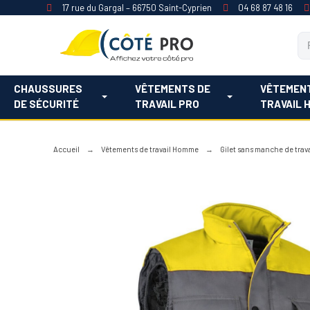
17 rue du Gargal – 66750 Saint-Cyprien
04 68 87 48 16
CHAUSSURES
VÊTEMENTS DE
VÊTEMEN
DE SÉCURITÉ
TRAVAIL PRO
TRAVAIL 
Accueil
Vêtements de travail Homme
Gilet sans manche de trava