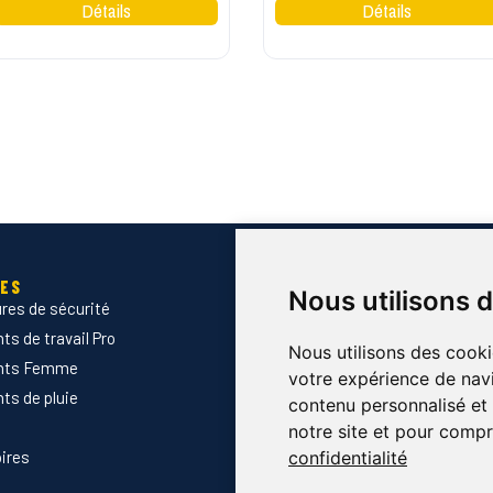
IES
SERVICES
Nous utilisons 
res de sécurité
Devis B2B
s de travail Pro
Normes & certifications
Nous utilisons des cooki
nts Femme
Guide des tailles
votre expérience de navi
ts de pluie
Marquage des vêtements prof
contenu personnalisé et d
Envoyer Mandats administrati
notre site et pour compr
ires
Nouveautés
confidentialité
Promotions