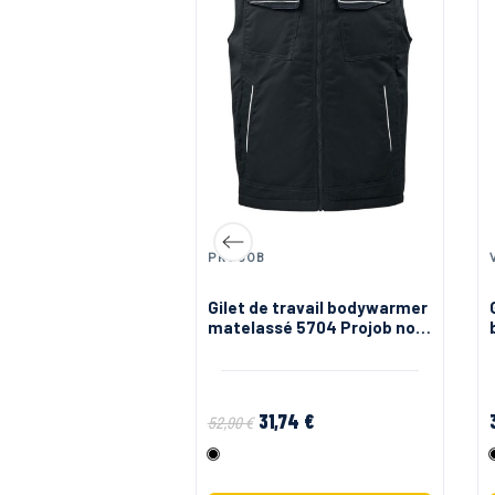
T
PROJOB
ns manche tunnel
Gilet de travail bodywarmer
par ultrasons X3
matelassé 5704 Projob noir
ou vert
31,74 €
52,90 €
Noir