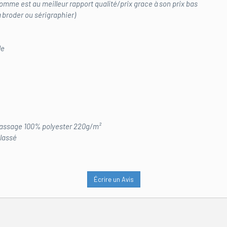
omme est au meilleur rapport qualité/prix grace à son prix bas
à broder ou sérigraphier)
le
lassage 100% polyester 220g/m²
lassé
Écrire un Avis