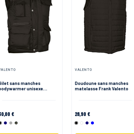
VALENTO
VALENTO
Gilet sans manches
Doudoune sans manches
bodywarmer unisexe
matelasse Frank Valento
reporter Valento
30,00 €
28,90 €
Noir
Marine
Gris
Camouflage Kaki
Noir
Blanc
Marine
Bleu