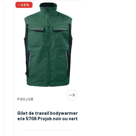
-40%
PROJOB
Gilet de travail bodywarmer
Gilet de travail san
ete 5706 Projob noir ou vert
manches Neptune 