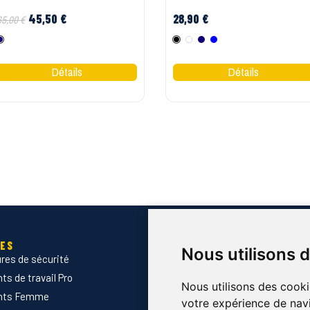
45,50 €
28,90 €
65,00 €
Marine
Noir
Blanc
Marine
Bleu
IES
SERVICES
Nous utilisons 
res de sécurité
Devis B2B
s de travail Pro
Normes & certifications
Nous utilisons des cooki
nts Femme
Guide des tailles
votre expérience de navi