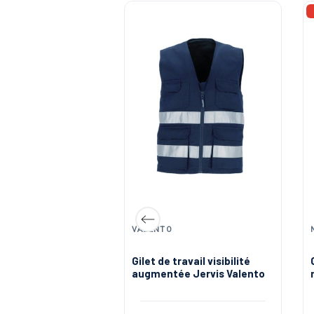
HEROCK | PANTALONS, VESTES ET EPI DE TRAVAIL
VALENTO
travail sans
Gilet de travail visibilité
multipoches Torro
augmentée Jervis Valento