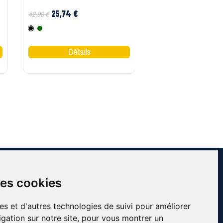
25,74 €
36,95 €
42,90 €
Noir
Vert
Noir
Vert
Rouge
Marine
INFORMATIONS
des cookies
Contact
À propos de Côté Pro
es et d'autres technologies de suivi pour améliorer
Blog & conseils
gation sur notre site, pour vous montrer un