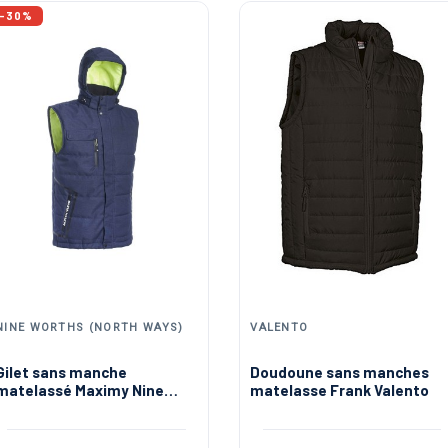
-30%
NINE WORTHS (NORTH WAYS)
VALENTO
Gilet sans manche
Doudoune sans manches
matelassé Maximy Nine
matelasse Frank Valento
Worths