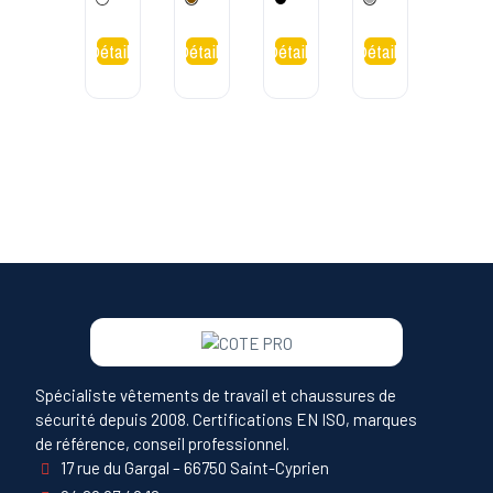
Gris Bleu
Marron
Noir
Gris
Mar
S1P
Jogger
Safety
Jogger
Spécialiste vêtements de travail et chaussures de
sécurité depuis 2008. Certifications EN ISO, marques
de référence, conseil professionnel.
17 rue du Gargal – 66750 Saint-Cyprien