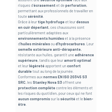
risques d’
écrasement
et de
perforation
,
permettant aux professionnels de travailler en
toute
sérénité
.
Grâce à leur
tige hydrofuge
et leur
dessus
en cuir déperlant
, ces chaussures sont
particulièrement adaptées aux
environnements humides
et à la présence
d’
huiles minérales
ou
d’hydrocarbures
. Leur
semelle extérieure anti-dérapante
,
résistante aux huiles, garantit une
adhérence
supérieure
, tandis que leur
amorti optimal
et leur
légèreté
apportent un
confort
durable
tout au long de la journée.
Conformes aux
normes EN ISO 20345 S3
SRC
, les
Stanley Nova S3
offrent une
protection complète
contre les éléments et
les risques du quotidien, pour ceux qui ne font
aucun compromis
sur la
sécurité
et le
bien-
être
.