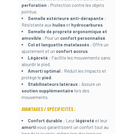
perforation
: Protection contre les objets
pointus.
Semelle extérieure anti-dérapante
:
Résistante aux
huiles
et
hydrocarbures
.
Semelle de propreté ergonomique et
amovible
: Pour un
confort personnalisé
.
Col et languette matelassés
: Offre un
ajustement et un
confort accrus
.
Légèreté
: Facilite les mouvements sans
alourdir le pied.
Amorti optimal
: Réduit les impacts et
protège le
pied
.
Stabilisateurs latéraux
: Assure un
soutien supplémentaire
lors des
mouvements.
AVANTAGES / SPÉCIFICITÉS :
Confort durable
: Leur
légèreté
et leur
amorti
vous garantissent un confort tout au
long de la journée, même lors des longues