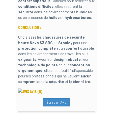
confort supérieur
. Conçues pour résister aux
conditions difficiles
, elles assurent la
sécurité
dans les environnements
humides
ou en présence de
huiles
et
hydrocarbures
.
CONCLUSION :
Choisissez les
chaussures de sécurité
haute Nova S3 SRC
de
Stanley
pour une
protection complète
et un
confort durable
dans les environnements de travail les plus
exigeants
. Avec leur
design robuste
, leur
technologie de pointe
et leur
conception
ergonomique
, elles sont l’outil indispensable
pour les professionnels qui ne veulent
aucun
compromis
sur la
sécurité
et le
bien-être
.
AVIS
(0)
Écrire un Avis