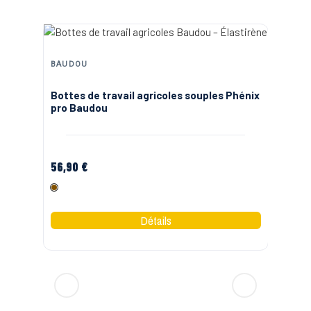
BAUDOU
SA
Bottes de travail agricoles souples Phénix
Bo
pro Baudou
Sa
56,90 €
22
Marron
N