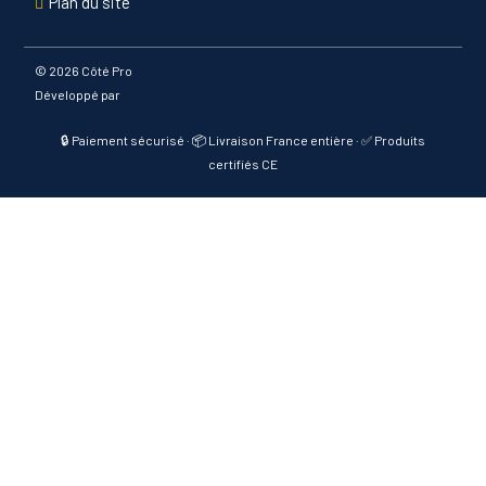
Plan du site
©
2026 Côté Pro
Développé par
🔒 Paiement sécurisé · 📦 Livraison France entière · ✅ Produits
certifiés CE