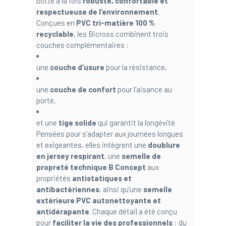
botte à la fois
robuste, confortable et
respectueuse de l’environnement
.
Conçues en
PVC tri-matière 100 %
recyclable
, les Bicross combinent trois
couches complémentaires :
une
couche d’usure
pour la résistance,
une
couche de confort
pour l’aisance au
porté,
et une
tige solide
qui garantit la longévité.
Pensées pour s’adapter aux journées longues
et exigeantes, elles intègrent une
doublure
en jersey respirant
, une
semelle de
propreté technique B Concept
aux
propriétés
antistatiques et
antibactériennes
, ainsi qu’une
semelle
extérieure PVC autonettoyante et
antidérapante
. Chaque détail a été conçu
pour
faciliter la vie des professionnels
: du