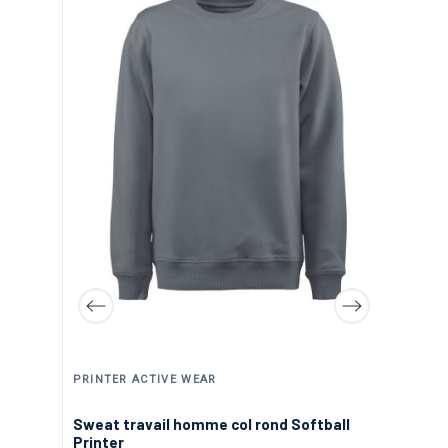
Sw
Wo
26
M
HEROCK | PANTALONS, VESTES ET EPI DE TRAVAIL
PRINTER ACTIVE WEAR
u
Sweat travail homme col rond Softball
Printer