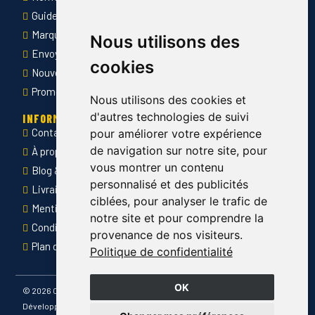
Guide des tailles
Marquage des vêtements professionnels
Nous utilisons des
Envoyer Mandats administratifs
cookies
Nouveautés
Promotions
Nous utilisons des cookies et
d'autres technologies de suivi
INFORMATIONS
Contact
pour améliorer votre expérience
de navigation sur notre site, pour
À propos de Côté Pro
vous montrer un contenu
Blog & conseils
personnalisé et des publicités
Livraison & retour
ciblées, pour analyser le trafic de
Mentions légales
notre site et pour comprendre la
Conditions générales de ventes
provenance de nos visiteurs.
Plan du site
Politique de confidentialité
OK
©
2026 Côté Pro
Développé par