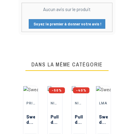
Aucun avis sur le produit
Soyez le premier à donner votre avis !
DANS LA MÊME CATÉGORIE
-50%
-40%
PRINTER ACTIVE WEAR
NINE WORTHS (NORTH WAYS)
NINE WORTHS (NORTH WAYS)
LMA
PRINTER ACTIVE WEAR
Sweat
Pull
Pull
Sweat
de
de
de
de
travail
travail
travail
travail
Polo
zippée
homme
homme
col