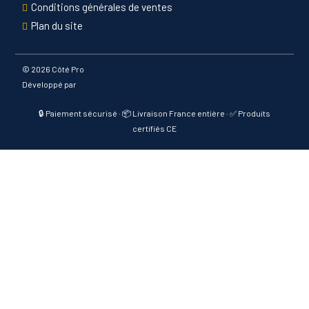
Conditions générales de ventes
Plan du site
©
2026 Côté Pro
Développé par
🔒 Paiement sécurisé · 📦 Livraison France entière · ✅ Produits
certifiés CE