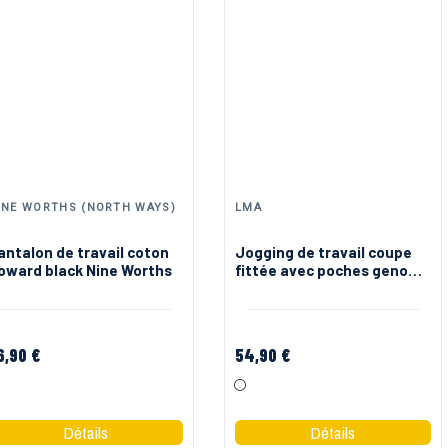
INE WORTHS (NORTH WAYS)
LMA
antalon de travail coton
Jogging de travail coupe
oward black Nine Worths
fittée avec poches genoux
Podium LMA
6,90 €
54,90 €
Noir
Blanc Noir