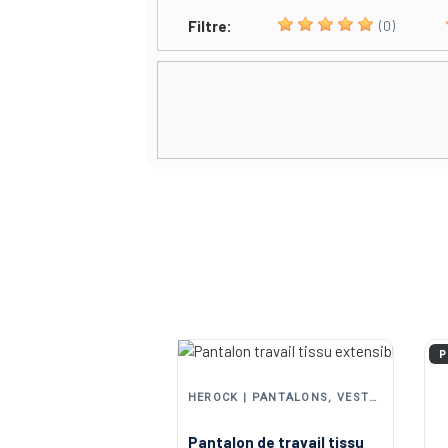
Filtre:
(0)
P
HEROCK | PANTALONS, VESTES ET EPI DE TRAVAIL
Pantalon de travail tissu