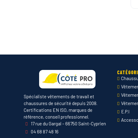
CATÉGOR
Chaussu
Vêtement
Vêteme
Spécialiste vêtements de travail et
chaussures de sécurité depuis 2008.
Vêtemen
Certifications EN ISO, marques de
E.P.I
référence, conseil professionnel.
Accesso
17 rue du Gargal – 66750 Saint-Cyprien
04 68 87 48 16