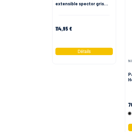
extensible spector gris
Herock
114,95 €
Gris Noir
N
P
H
7