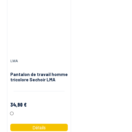
LMA
REEBOK WORK
Pantalon de travail homme
Pantalon de travail
tricolore Sechoir LMA
extensible Reebok
workwear
34,90 €
108,00 €
Gris Jaune
Noir
Gris