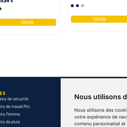
25,00 €
Noir
Marine
Gris
Vert US
IES
SERVICES
Nous utilisons 
res de sécurité
Devis B2B
s de travail Pro
Normes & certifications
Nous utilisons des cooki
nts Femme
Guide des tailles
votre expérience de navi
ts de pluie
Marquage des vêtements prof
contenu personnalisé et d