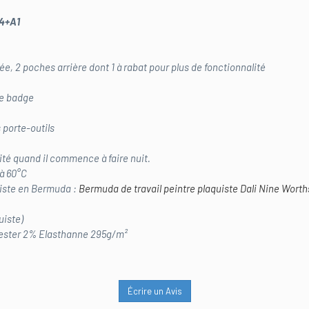
04+A1
e, 2 poches arrière dont 1 à rabat pour plus de fonctionnalité
he badge
 porte-outils
lité quand il commence à faire nuit.
 à 60°C
xiste en Bermuda :
Bermuda de travail peintre plaquiste Dali Nine Worth
uiste)
ester 2% Elasthanne 295g/m²
Écrire un Avis