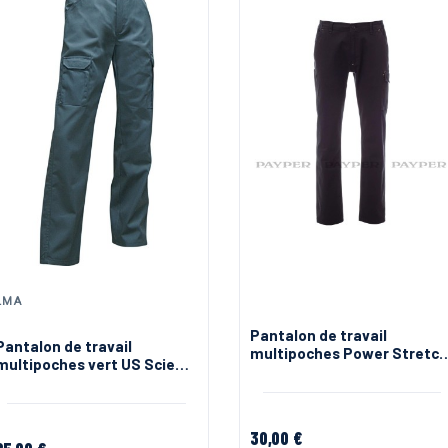
LMA
Pantalon de travail
Pantalon de travail
multipoches Power Stretc
multipoches vert US Scie
Payper
LMA existe en grande taille
30,00 €