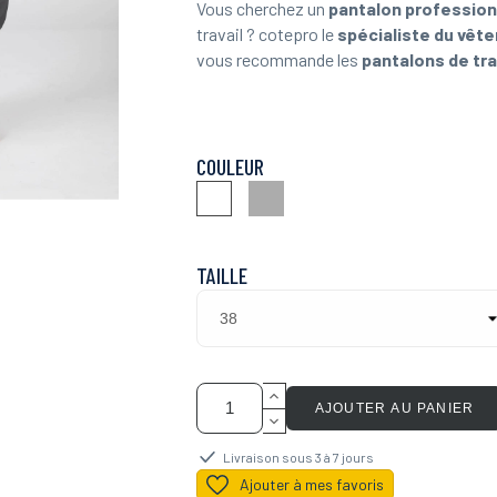
Vous cherchez un
pantalon profession
travail ? cotepro le
spécialiste du vêt
vous recommande les
pantalons de tra
COULEUR
Gris
Blanc
TAILLE
AJOUTER AU PANIER
Livraison sous 3 à 7 jours
Ajouter à mes favoris