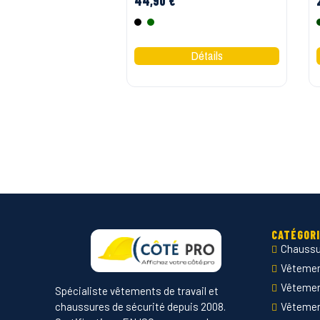
44,90 €
Noir
Vert
CATÉGOR
Chaussu
Vêtement
Vêteme
Spécialiste vêtements de travail et
chaussures de sécurité depuis 2008.
Vêtemen