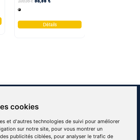
98,96 €
45,50 €
109,95 €
65,00 €
Gris Noir
Noir
INFORMATIONS
des cookies
Contact
À propos de Côté Pro
es et d'autres technologies de suivi pour améliorer
Blog & conseils
gation sur notre site, pour vous montrer un
essionnels
Livraison & retour
es publicités ciblées, pour analyser le trafic de