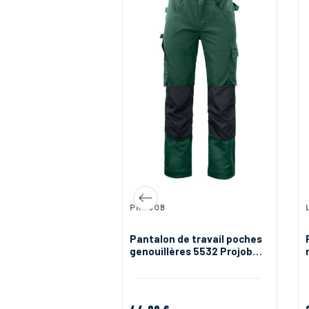
PROJOB
de travail en tissu
Pantalon de travail poches
confortable LMA
genouillères 5532 Projob
noir ou vert