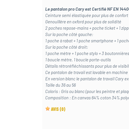
Le pantalon pro Cary est Certifié NF EN 144
Ceinture semi élastiquée pour plus de confort
Genouillère en oxford pour plus de solidité
2 poches repose-mains + poche ticket + 1 zippé
Sur la poche côté gauche:
1 poche à rabat + 1 poche smartphone + 1 poc
Sur la poche côté droit:
1 poche mètre + 1 poche stylo + 3 boutonnières
1 boucle mètre, 1 boucle porte-outils
Détails rétroréfléchissants pour plus de visibi
Ce pantalon de travail est lavable en machine
En version blanc le pantalon de travail Cary e
Taille du 36 au 56
Coloris : Gris ou blanc (pour les peintre et plaq
Composition : En canvas 64% coton 34% poly
AVIS
(0)