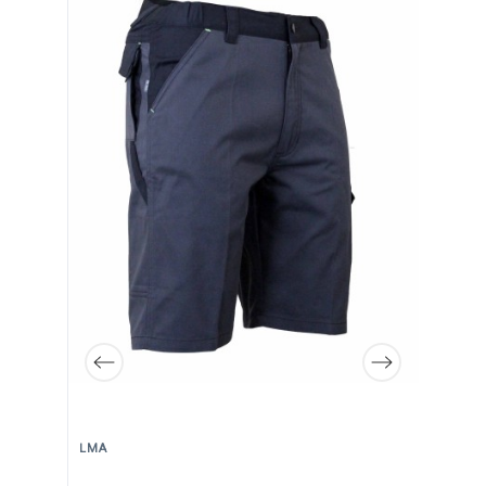
LMA
MO
cas