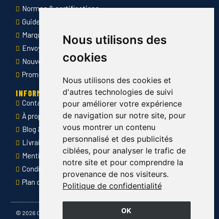
Normes & certifications
Guide des tailles
Marquage des vêtements professionnels
Nous utilisons des
Envoyer Mandats administratifs
cookies
Nouveautés
Promotions
Nous utilisons des cookies et
d'autres technologies de suivi
INFORMATIONS
Contact
pour améliorer votre expérience
de navigation sur notre site, pour
À propos de Côté Pro
vous montrer un contenu
Blog & conseils
personnalisé et des publicités
Livraison & retour
ciblées, pour analyser le trafic de
Mentions légales
notre site et pour comprendre la
Conditions générales de ventes
provenance de nos visiteurs.
Plan du site
Politique de confidentialité
OK
©
2026 Côté Pro