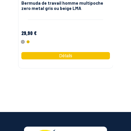
Bermuda de travail homme multipoche
Be
zero metal gris ou beige LMA
Mo
29,90 €
34,
Gris
Camel
V