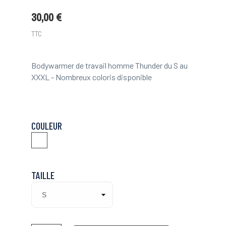
30,00 €
TTC
Bodywarmer de travail homme Thunder du S au
XXXL - Nombreux coloris disponible
COULEUR
Gris
Noir
Gris
Noir
Jaune
Gris
Orange
Orange
TAILLE