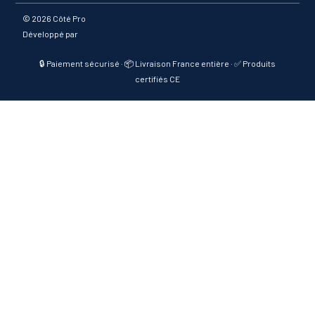
©
2026 Côté Pro
Développé par
🔒 Paiement sécurisé · 📦 Livraison France entière · ✅ Produits
certifiés CE