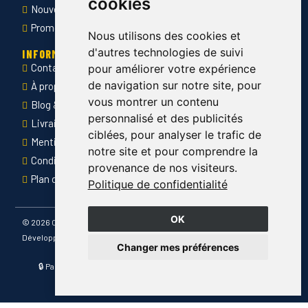
cookies
Nouveautés
Promotions
Nous utilisons des cookies et
d'autres technologies de suivi
INFORMATIONS
Contact
pour améliorer votre expérience
de navigation sur notre site, pour
À propos de Côté Pro
vous montrer un contenu
Blog & conseils
personnalisé et des publicités
Livraison & retour
ciblées, pour analyser le trafic de
Mentions légales
notre site et pour comprendre la
Conditions générales de ventes
provenance de nos visiteurs.
Plan du site
Politique de confidentialité
OK
©
2026 Côté Pro
Développé par
Changer mes préférences
🔒 Paiement sécurisé · 📦 Livraison France entière · ✅ Produits
certifiés CE