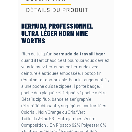
DÉTAILS DU PRODUIT
BERMUDA PROFESSIONNEL
ULTRA LÉGER HORN NINE
WORTHS
Rien de tel qu'un
bermuda de travail léger
quand il fait chaud c'est pourquoi vous devriez
vous laissez tenter par ce bermuda avec
ceinture élastiquée embossée, ripstop fin
résistant et confortable. Pour le rangement il y
a une poche cuisse zippée, 1 porte badge, 1
poche dos plaquée et 1 zippée, 1 poche mètre.
Détails zip fluo, bande et sérigraphie
rétroréfléchissante, surpiqûres contrastées.
Coloris : Noir/Orange ou Gris/Vert
Taille du 36 au 56 - Entrejambes 24 cm
Composition : En Ripstop 92% Polyester 8%
Elasthanne 140g/m² Empiècement 94%