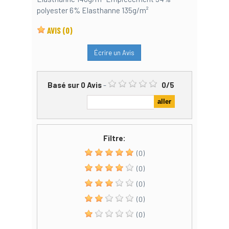
polyester 6% Elasthanne 135g/m²
AVIS
(0)
Écrire un Avis
Basé sur
0
Avis
-
0
/
5
Filtre:
(0)
(0)
(0)
(0)
(0)