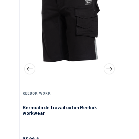
HEROCK | PANTALONS, VESTES ET EPI DE TRAVAIL
REEBOK WORK
VA
Bermuda de travail coton Reebok
Be
workwear
NO