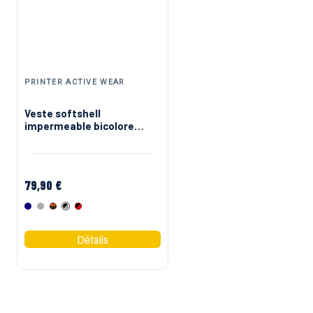
PRINTER ACTIVE WEAR
PROJOB
Veste softshell
Veste softshell respir
impermeable bicolore
2422 Projob rouge ou
prime Printer
blanche
79,90 €
62,90 €
Marine
Gris
Noir Orange
Noir Gris
Noir Rouge
Blanc
Rouge