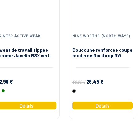
RINTER ACTIVE WEAR
NINE WORTHS (NORTH WAYS)
weat de travail zippée
Doudoune renforcée coupe
omme Javelin RSX vert
moderne Northrop NW
u noir Printer
2,90 €
26,45 €
52,90 €
Noir
Vert
Noir