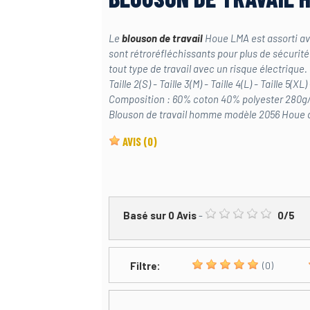
Le
blouson de travail
Houe LMA est assorti av
sont rétroréfléchissants pour plus de sécurité
tout type de travail avec un risque électrique.
Taille 2(S) - Taille 3(M) - Taille 4(L) - Taille 5(XL
Composition : 60% coton 40% polyester 280g
Blouson de travail homme modèle 2056 Houe
AVIS
(0)
Basé sur
0
Avis
-
0
/
5
Filtre:
(0)