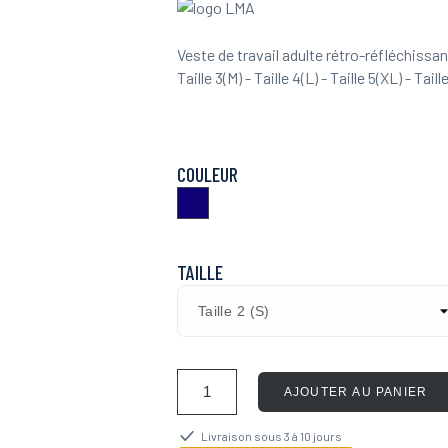
Veste de travail adulte rétro-réfléchissa
Taille 3(M) - Taille 4(L) - Taille 5(XL) - Tail
COULEUR
Marine
TAILLE
AJOUTER AU PANIER
Livraison sous 3 à 10 jours