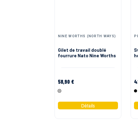
NINE WORTHS (NORTH WAYS)
P
Gilet de travail doublé
S
fourrure Nato Nine Worths
h
o
58,90 €
4
Gris