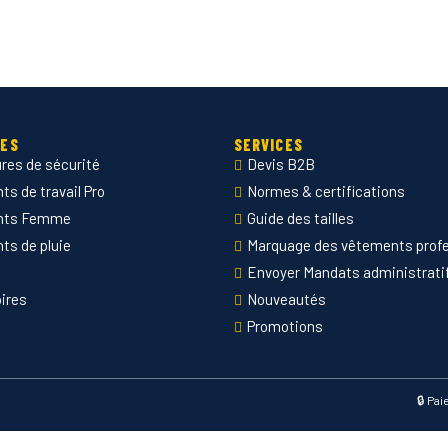
IES
SERVICES
res de sécurité
Devis B2B
s de travail Pro
Normes & certifications
nts Femme
Guide des tailles
ts de pluie
Marquage des vêtements prof
Envoyer Mandats administrati
ires
Nouveautés
Promotions
🔒 Pa