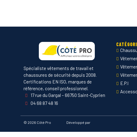
CATÉGOR
Chaussu
Vêtement
Vêteme
Spécialiste vêtements de travail et
chaussures de sécurité depuis 2008.
Vêtemen
Certifications EN ISO, marques de
E.P.I
référence, conseil professionnel.
Accesso
17 rue du Gargal – 66750 Saint-Cyprien
04 68 87 48 16
©
2026 Côté Pro
Développé par