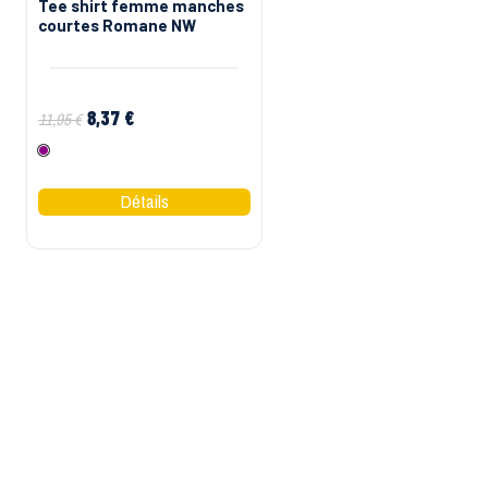
Tee shirt femme manches
courtes Romane NW
8,37 €
11,95 €
Fushia
MAPA
Gants de travail enduc
nitrile ultrane 553 Map
2,70 €
4,50 €
Gris