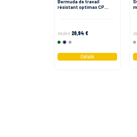
Bermuda de travail
S
résistant optimax CP
m
Molinel
D
20,94 €
34,90 €
26
Vert
Marine
Gris