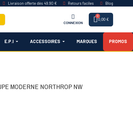
Livraison offerte dès 49.90 €
Retours faciles
Blog
0,00 €
CONNEXION
E.P.I
ACCESSOIRES
MARQUES
PROMOS
UPE MODERNE NORTHROP NW