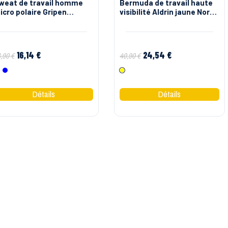
weat de travail homme
Bermuda de travail haute
icro polaire Gripen
visibilité Aldrin jaune North
iadora
Ways
16,14 €
24,54 €
,90 €
40,90 €
Gris
Bleu
Jaune Fluo