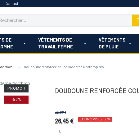
Contact
TS DE
VÊTEMENTS DE
VÊTEMENTS
HOMME
TRAVAIL FEMME
DE PLUIE
e travail
Doudoune renforcée coupe moderne Northrop NW
DOUDOUNE RENFORCÉE CO
PROMO !
-50%
52,90 €
26,45 €
ÉCONOMISEZ 50%
TTC