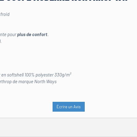
froid
ante pour
plus de confort
.
.
 en softshell 100% polyester 330g/m²
throp de marque North Ways
Écrire un Avis