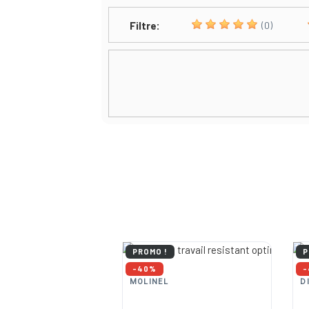
Filtre:
(0)
PROMO !
P
-40%
MOLINEL
D