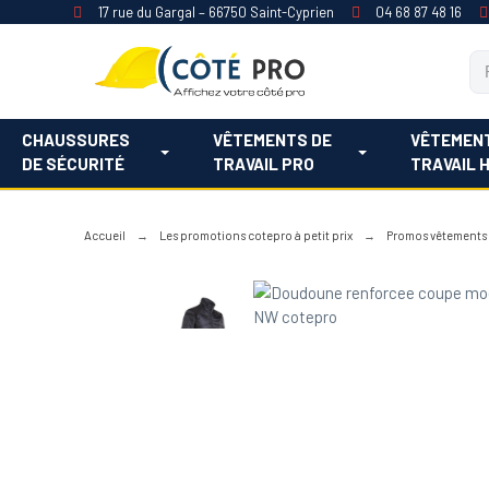
17 rue du Gargal – 66750 Saint-Cyprien
04 68 87 48 16
CHAUSSURES
VÊTEMENTS DE
VÊTEMEN
DE SÉCURITÉ
TRAVAIL PRO
TRAVAIL 
Accueil
Les promotions cotepro à petit prix
Promos vêtements d