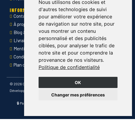
Nous utilisons des cookies et
d'autres technologies de suivi
INFORMATIONS
Contact
pour améliorer votre expérience
de navigation sur notre site, pour
À propos de Côté Pro
vous montrer un contenu
Blog & conseils
personnalisé et des publicités
Livraison & retour
ciblées, pour analyser le trafic de
Mentions légales
notre site et pour comprendre la
Conditions générales de ventes
provenance de nos visiteurs.
Plan du site
Politique de confidentialité
OK
©
2026 Côté Pro
Développé par
Changer mes préférences
🔒 Paiement sécurisé · 📦 Livraison France entière · ✅ Produits
certifiés CE