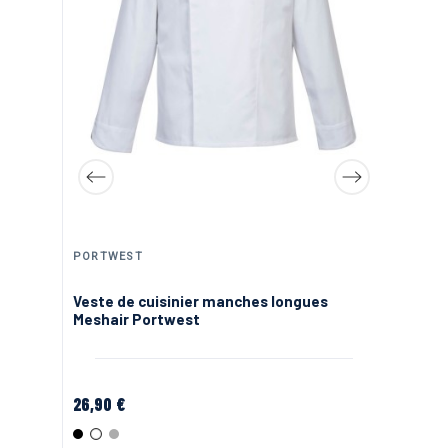
PORTWEST
LM
p
Veste de cuisinier manches longues
Ca
Meshair Portwest
26,90 €
10
Noir
Blanc
Gris
B