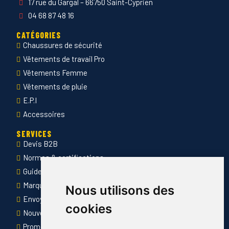
17 rue du Gargal – 66750 Saint-Cyprien
04 68 87 48 16
CATÉGORIES
Chaussures de sécurité
Vêtements de travail Pro
Vêtements Femme
Vêtements de pluie
E.P.I
Accessoires
SERVICES
Devis B2B
Normes & certifications
Guide des tailles
Marquage des vêtements professionnels
Nous utilisons des
Envoyer Mandats administratifs
cookies
Nouveautés
Promotions