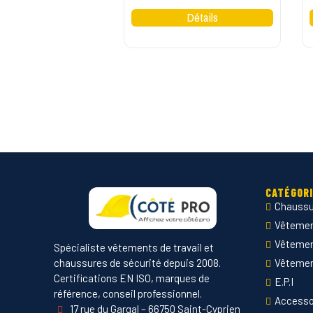
CATÉGOR
Chaussu
Vêtement
Vêteme
Spécialiste vêtements de travail et
chaussures de sécurité depuis 2008.
Vêtemen
Certifications EN ISO, marques de
E.P.I
référence, conseil professionnel.
Accesso
17 rue du Gargal – 66750 Saint-Cyprien