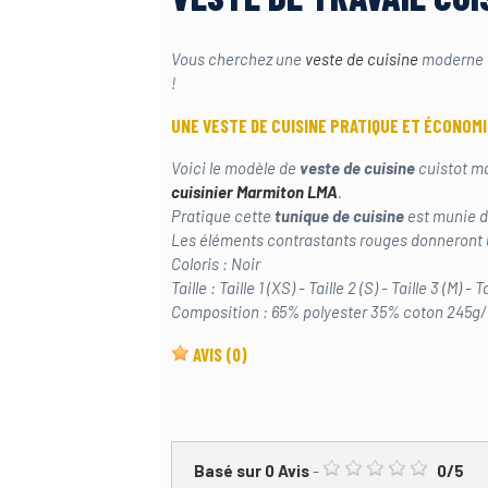
Vous cherchez une
veste de cuisine
moderne e
!
UNE VESTE DE CUISINE PRATIQUE ET ÉCONOM
Voici le modèle de
veste de cuisine
cuistot ma
cuisinier Marmiton LMA
.
Pratique cette
tunique de cuisine
est munie d
Les éléments contrastants rouges donneront un
Coloris : Noir
Taille : Taille 1 (XS) - Taille 2 (S) - Taille 3 (M) - 
Composition : 65% polyester 35% coton 245g
AVIS
(0)
Basé sur
0
Avis
-
0
/
5