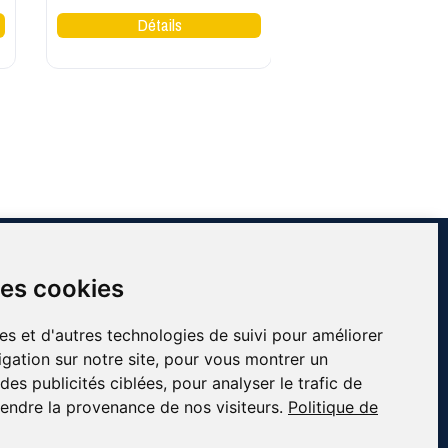
INFORMATIONS
des cookies
Contact
À propos de Côté Pro
es et d'autres technologies de suivi pour améliorer
Blog & conseils
gation sur notre site, pour vous montrer un
essionnels
Livraison & retour
es publicités ciblées, pour analyser le trafic de
fs
Mentions légales
endre la provenance de nos visiteurs.
Politique de
Conditions générales de ventes