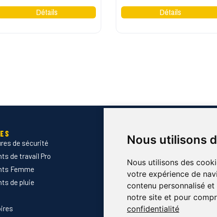
IES
SERVICES
Nous utilisons 
res de sécurité
Devis B2B
s de travail Pro
Normes & certifications
Nous utilisons des cooki
nts Femme
Guide des tailles
votre expérience de navi
ts de pluie
Marquage des vêtements prof
contenu personnalisé et d
Envoyer Mandats administrati
notre site et pour compr
ires
Nouveautés
confidentialité