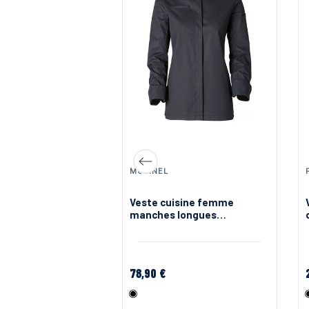
MOLINEL
 cuisine homme
Veste cuisine femme
courtes TIM
manches longues
Blackstitch Molinel
78,90 €
Noir