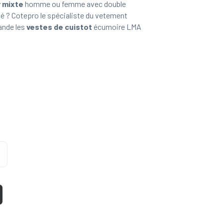
r mixte
homme ou femme avec double
é ? Cotepro le spécialiste du vetement
ande les
vestes de cuistot
écumoire LMA