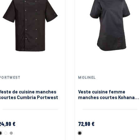
PORTWEST
MOLINEL
Veste de cuisine manches
Veste cuisine femme
courtes Cumbria Portwest
manches courtes Kohana
Molinel
24,90 €
72,90 €
Noir
Blanc
Gris
Noir