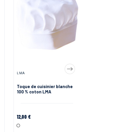
LMA
LMA
Toque de cuisinier blanche
Veste de cuisine p
100 % coton LMA
blanche Courgett
12,00 €
25,00 €
Blanc
Blanc