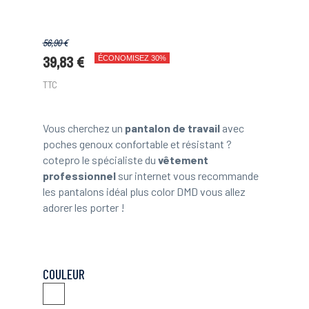
56,90 €
39,83 €
ÉCONOMISEZ 30%
TTC
Vous cherchez un
pantalon de travail
avec
poches genoux confortable et résistant ?
cotepro le spécialiste du
vêtement
professionnel
sur internet vous recommande
les pantalons idéal plus color DMD vous allez
adorer les porter !
COULEUR
Gris
Rouge