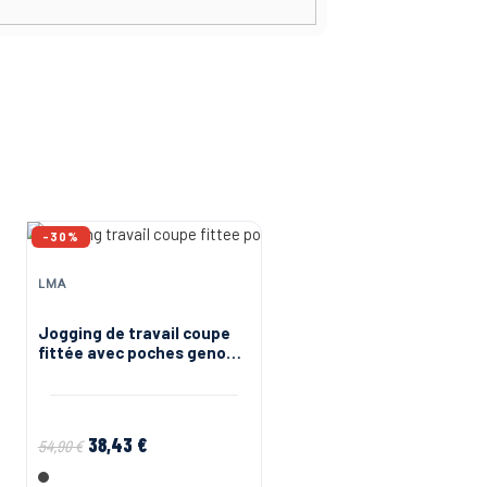
-30%
LMA
Jogging de travail coupe
fittée avec poches genoux
Techno LMA
38,43 €
54,90 €
Gris anthracite