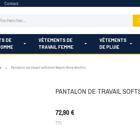
Contact
TS DE
VÊTEMENTS DE
VÊTEMENTS
HOMME
TRAVAIL FEMME
DE PLUIE
e
Pantalon de travail softshell Wapiti Nine Worths
PANTALON DE TRAVAIL SOFT
72,90 €
TTC