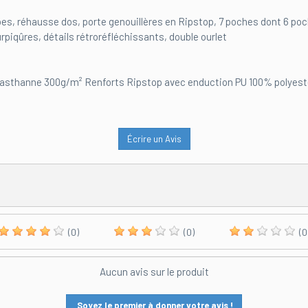
es, réhausse dos, porte genouillères en Ripstop, 7 poches dont 6 poc
surpiqûres, détails rétroréfléchissants, double ourlet
lasthanne 300g/m² Renforts Ripstop avec enduction PU 100% polyes
Écrire un Avis
(0)
(0)
(0
Aucun avis sur le produit
Soyez le premier à donner votre avis !