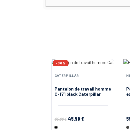
-30%
CATERPILLAR
N
Pantalon de travail homme
P
C-171 black Caterpillar
e
W
45,50 €
5
65,00 €
Noir