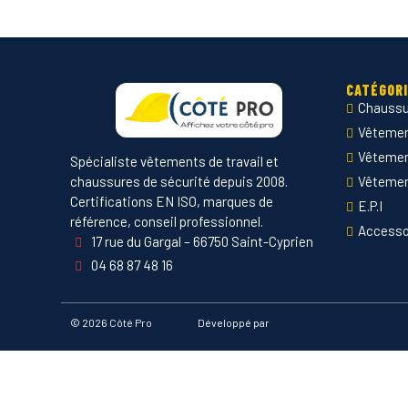
CATÉGOR
Chaussu
Vêtement
Vêteme
Spécialiste vêtements de travail et
chaussures de sécurité depuis 2008.
Vêtemen
Certifications EN ISO, marques de
E.P.I
référence, conseil professionnel.
Accesso
17 rue du Gargal – 66750 Saint-Cyprien
04 68 87 48 16
©
2026 Côté Pro
Développé par