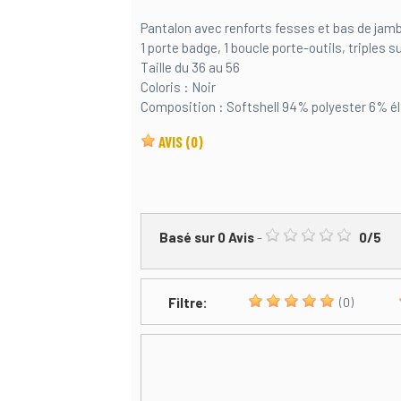
Pantalon avec renforts fesses et bas de jamb
1 porte badge, 1 boucle porte-outils, triples 
Taille du 36 au 56
Coloris : Noir
Composition : Softshell 94% polyester 6% é
AVIS
(0)
Basé sur
0
Avis
-
0
/
5
Filtre:
(0)