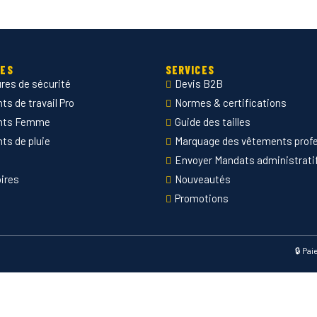
IES
SERVICES
res de sécurité
Devis B2B
s de travail Pro
Normes & certifications
nts Femme
Guide des tailles
ts de pluie
Marquage des vêtements prof
Envoyer Mandats administrati
ires
Nouveautés
Promotions
🔒 Pa