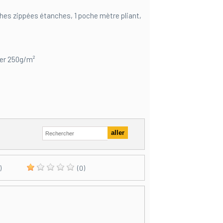
hes zippées étanches, 1 poche mètre pliant,
ter 250g/m²
)
(0)