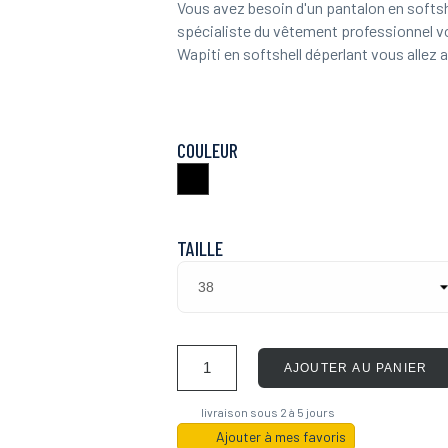
Vous avez besoin d'un pantalon en softshe
spécialiste du vêtement professionnel
Wapiti en softshell déperlant vous allez a
COULEUR
Noir
TAILLE
AJOUTER AU PANIER
livraison sous 2 à 5 jours
Ajouter à mes favoris