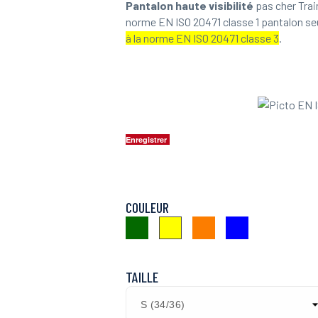
Pantalon haute visibilité
pas cher Tra
norme EN ISO 20471 classe 1 pantalon se
à la norme EN ISO 20471 classe 3
.
Enregistrer
COULEUR
Vert
Orange
Bleu
Jaune
Fluo
Fluo
TAILLE