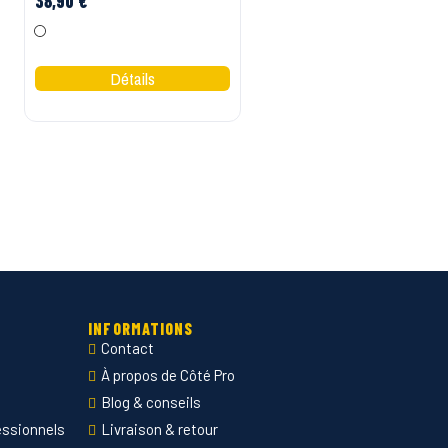
38,90 €
65,00 €
Vert Jaune
Gris Jaune
Marine Jaune
Gris Orange
Marine/Orange
INFORMATIONS
Contact
À propos de Côté Pro
Blog & conseils
essionnels
Livraison & retour