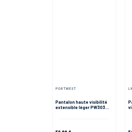
PORTWEST
L
Pantalon haute visibilité
P
extensible léger PW303
v
Portwest
2