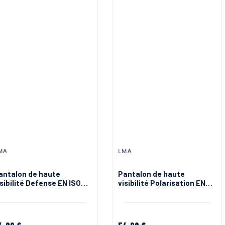
MA
LMA
antalon de haute
Pantalon de haute
isibilité Defense EN ISO
visibilité Polarisation EN
0471 jaune bleu
ISO 20471 orange bleu