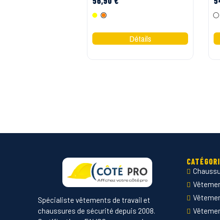
56,90 €
5
Jaune Fluo
Orange Fluo
CATÉGOR
Chaussu
Vêtement
Vêteme
Spécialiste vêtements de travail et
chaussures de sécurité depuis 2008.
Vêtemen