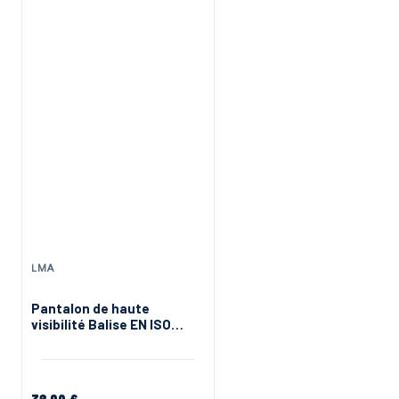
LMA
DMD FRANCE
Pantalon de haute
Pantalon haute visibili
visibilité Balise EN ISO
select wear DMD
20471 vert jaune