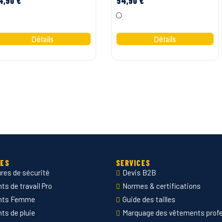
4,90 €
54,90 €
Marine Jaune
Orange / Bleu marine
IES
SERVICES
res de sécurité
Devis B2B
s de travail Pro
Normes & certifications
nts Femme
Guide des tailles
ts de pluie
Marquage des vêtements prof