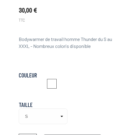
30,00 €
TTC
Bodywarmer de travail homme Thunder du S au
XXXL - Nombreux coloris disponible
COULEUR
Noir
Gris
Gris
Noir
Orange
Jaune
Orange
Gris
TAILLE