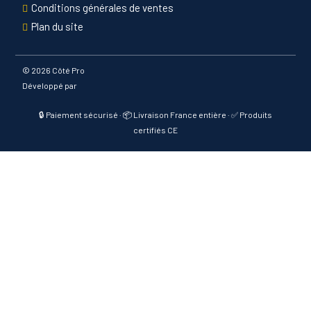
Conditions générales de ventes
Plan du site
©
2026 Côté Pro
Développé par
🔒 Paiement sécurisé · 📦 Livraison France entière · ✅ Produits
certifiés CE