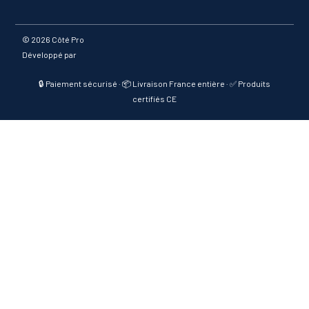
©
2026 Côté Pro
Développé par
🔒 Paiement sécurisé · 📦 Livraison France entière · ✅ Produits
certifiés CE