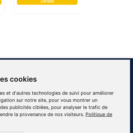
INFORMATIONS
des cookies
Contact
À propos de Côté Pro
es et d'autres technologies de suivi pour améliorer
Blog & conseils
gation sur notre site, pour vous montrer un
essionnels
Livraison & retour
es publicités ciblées, pour analyser le trafic de
fs
Mentions légales
endre la provenance de nos visiteurs.
Politique de
Conditions générales de ventes
Plan du site