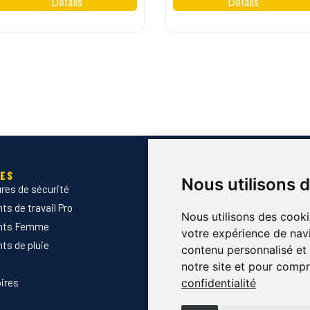
IES
SERVICES
Nous utilisons 
res de sécurité
Devis B2B
s de travail Pro
Normes & certifications
Nous utilisons des cooki
nts Femme
Guide des tailles
votre expérience de navi
ts de pluie
Marquage des vêtements prof
contenu personnalisé et d
Envoyer Mandats administrati
notre site et pour compr
ires
Nouveautés
confidentialité
Promotions