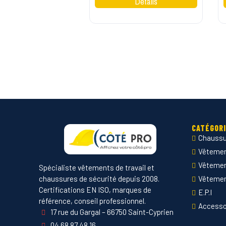
CATÉGOR
Chaussu
Vêtement
Vêteme
Spécialiste vêtements de travail et
chaussures de sécurité depuis 2008.
Vêtemen
Certifications EN ISO, marques de
E.P.I
référence, conseil professionnel.
Accesso
17 rue du Gargal – 66750 Saint-Cyprien
04 68 87 48 16