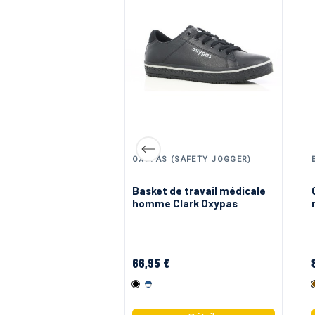
OGGER
OXYPAS (SAFETY JOGGER)
versel ultra leger
Basket de travail médicale
t Safety Jogger
homme Clark Oxypas
66,95 €
Noir
Blanc/Bleu