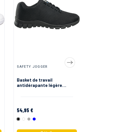
SAFETY JOGGER
OXYPAS (SAFETY JO
Basket de travail
Sabot medical pou
antidérapante légère
operatoire Oxyva 
Kassie Safety Jogger
54,95 €
48,95 €
Noir
Blanc
Gris
Bleu
Noir
Blanc
Marine
Rose
Bleu