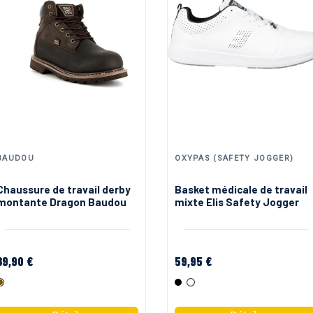
BAUDOU
OXYPAS (SAFETY JOGGER)
Chaussure de travail derby
Basket médicale de travail
montante Dragon Baudou
mixte Elis Safety Jogger
89,90 €
59,95 €
Marron
Noir
Blanc